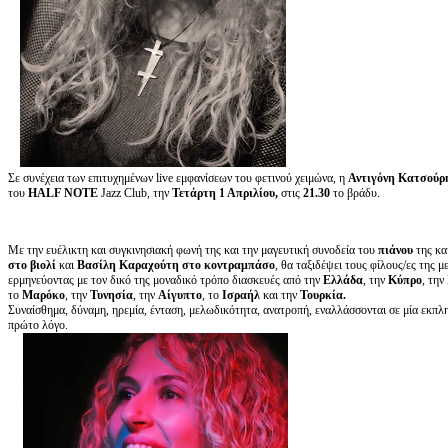
Σε συνέχεια των επιτυχημένων live εμφανίσεων του φετινού χειμώνα, η
Αντιγόνη Κατσούρ
του
HALF NOTE
Jazz Club, την
Τετάρτη 1 Απριλίου,
στις
21.30
το βράδυ.
Με την ευέλικτη και συγκινησιακή φωνή της και την μαγευτική συνοδεία του
πιάνου
της κα
στο βιολί
και
Βασίλη Καραχούτη στο κοντραμπάσο
, θα ταξιδέψει τους φίλους/ες της μ
ερμηνεύοντας με τον δικό της μοναδικό τρόπο διασκευές από την
Ελλάδα
, την
Κύπρο
, την
το
Μαρόκο
, την
Τυνησία
, την
Αίγυπτο
, το
Ισραήλ
και την
Τουρκία.
Συναίσθημα, δύναμη, ηρεμία, ένταση, μελωδικότητα, ανατροπή, εναλλάσσονται σε μία εκπλ
πρώτο λόγο.