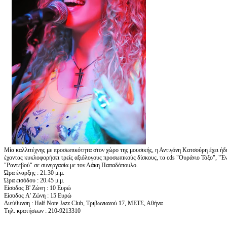
Μία καλλιτέχνης με προσωπικότητα στον χώρο της μουσικής, η Αντιγόνη Κατσούρη έχει ήδη
έχοντας κυκλοφορήσει τρείς αξιόλογους προσωπικούς δίσκους, τα cds "Ουράνιο Τόξο", "
"Ραντεβού" σε συνεργασία με τον Λάκη Παπαδόπουλο.
Ώρα έναρξης : 21.30 μ.μ.
Ώρα εισόδου : 20.45 μ.μ.
Είσοδος Β' Ζώνη : 10 Ευρώ
Eίσοδος A' Ζώνη : 15 Ευρώ
Διεύθυνση : Half Note Jazz Club, Τριβωνιανού 17, ΜΕΤΣ, Αθήνα
Τηλ. κρατήσεων : 210-9213310