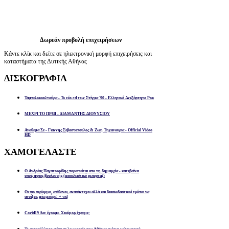
Δωρεάν προβολή επιχειρήσεων
Κάντε κλίκ και δείτε σε ηλεκτρονική μορφή επιχειρήσεις και
καταστήματα της Δυτικής Αθήνας
ΔΙΣΚΟΓΡΑΦΙΑ
Ταμπελοκουλτούρα - Το νέο cd των Στίγμα '90 - Ελληνικό Ανεξάρτητο Ροκ
ΜΕΧΡΙ ΤΟ ΠΡΩΙ - ΔΙΑΜΑΝΤΗΣ ΔΙΟΝΥΣΙΟΥ
Αναθεμα Σε - Γιαννης Σεβαστοπουλος & Ζωη Τηγανουρια - Official Video
HD
ΧΑΜΟΓΕΛΑΣΤΕ
Ο Ανδρέας Παχατουρίδης παραιτείται απο τη δημαρχία - κατεβαίνει
υποψήφιος βουλευτής (αποκλειστικό ρεπορτάζ)
Οι πιο περίεργοι, απίθανοι, αναπάντεχοι αλλά και διασκεδαστικοί τρόποι να
ανοίξεις μία μπύρα! + vid
Covid19 Δεν έχουμε. Χιούμορ έχουμε;