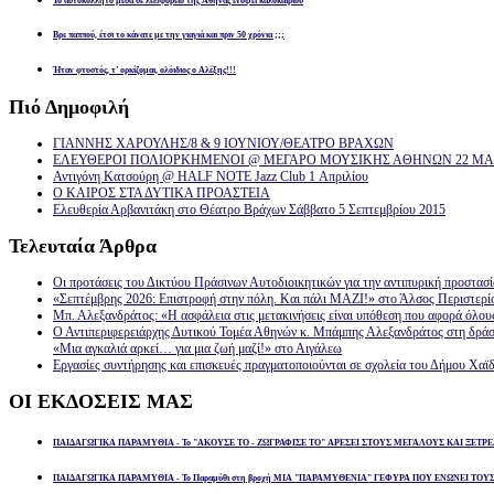
Το αυτοκόλλητο μέσα σε λεωφορείο της Αθήνας ενόψει καλοκαιριού
Βρε παππού, έτσι το κάνατε με την γιαγιά και πριν 50 χρόνια ;;;
Ήταν φτυστός, τ’ ορκίζομαι, ολόιδιος ο Αλέξης!!!
Πιό
Δημοφιλή
ΓΙΑΝΝΗΣ ΧΑΡΟΥΛΗΣ/8 & 9 ΙΟΥΝΙΟΥ/ΘΕΑΤΡΟ ΒΡΑΧΩΝ
ΕΛΕΥΘΕΡΟΙ ΠΟΛΙΟΡΚΗΜΕΝΟΙ @ ΜΕΓΑΡΟ ΜΟΥΣΙΚΗΣ ΑΘΗΝΩΝ 22 ΜΑΡ
Αντιγόνη Κατσούρη @ HALF NOTE Jazz Club 1 Απριλίου
Ο ΚΑΙΡΟΣ ΣΤΑ ΔΥΤΙΚΑ ΠΡΟΑΣΤΕΙΑ
Ελευθερία Αρβανιτάκη στο Θέατρο Βράχων Σάββατο 5 Σεπτεμβρίου 2015
Τελευταία
Άρθρα
Οι προτάσεις του Δικτύου Πράσινων Αυτοδιοικητικών για την αντιπυρική προστασ
«Σεπτέμβρης 2026: Επιστροφή στην πόλη. Και πάλι ΜΑΖΙ!» στο Άλσος Περιστερί
Μπ. Αλεξανδράτος: «Η ασφάλεια στις μετακινήσεις είναι υπόθεση που αφορά όλου
Ο Αντιπεριφερειάρχης Δυτικού Τομέα Αθηνών κ. Μπάμπης Αλεξανδράτος στη δρά
«Μια αγκαλιά αρκεί… για μια ζωή μαζί!» στο Αιγάλεω
Εργασίες συντήρησης και επισκευές πραγματοποιούνται σε σχολεία του Δήμου Χαϊδ
ΟΙ
ΕΚΔΟΣΕΙΣ ΜΑΣ
ΠΑΙΔΑΓΩΓΙΚΑ ΠΑΡΑΜΥΘΙΑ - Το "ΑΚΟΥΣΕ ΤΟ - ΖΩΓΡΑΦΙΣΕ ΤΟ" ΑΡΕΣΕΙ ΣΤΟΥΣ ΜΕΓΑΛΟΥΣ ΚΑΙ ΞΕΤΡΕ
ΠΑΙΔΑΓΩΓΙΚΑ ΠΑΡΑΜΥΘΙΑ - Το Παραμύθι στη βροχή ΜΙΑ "ΠΑΡΑΜΥΘΕΝΙΑ" ΓΕΦΥΡΑ ΠΟΥ ΕΝΩΝΕΙ ΤΟΥ