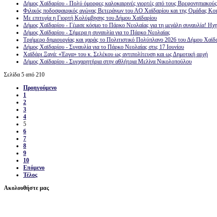
Δήμος Χαϊδαρίου - Πολύ όμορφες καλοκαιρινές γιορτές από τους Βρεφονηπιακού
Φιλικός ποδοσφαιρικός αγώνας Βετεράνων του ΑΟ Χαϊδαρίου και της Ομάδας Κο
Με επιτυχία η Γιορτή Κολύμβησης του Δήμου Χαϊδαρίου
Δήμος Χαϊδαρίου - Γέμισε κόσμο το Πάρκο Νεολαίας για τη μεγάλη συναυλία! Ηχη
Δήμος Χαϊδαρίου - Σήμερα η συναυλία για το Πάρκο Νεολαίας
Τριήμερο δημιουργίας και χαράς το Πολιτιστικό Πολύπλανο 2026 του Δήμου Χαϊδ
Δήμος Χαϊδαρίου - Συναυλία για το Πάρκο Νεολαίας στις 17 Ιουνίου
Χαϊδάρι Ξανά: «Έργα» του κ. Σελέκου ως αντιπολίτευση και ως Δημοτική αρχή
Δήμος Χαϊδαρίου - Συγχαρητήρια στην αθλήτρια Μελίνα Νικολοπούλου
Σελίδα 5 από 210
Προηγούμενο
1
2
3
4
5
6
7
8
9
10
Επόμενο
Τέλος
Ακολουθήστε μας