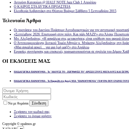
Αντιγόνη Κατσούρη @ HALF NOTE Jazz Club 1 Απριλίου
Ο ΚΑΙΡΟΣ ΣΤΑ ΔΥΤΙΚΑ ΠΡΟΑΣΤΕΙΑ
Ελευθερία Αρβανιτάκη στο Θέατρο Βράχων Σάββατο 5 Σεπτεμβρίου 2015
Τελευταία
Άρθρα
Οι προτάσεις του Δικτύου Πράσινων Αυτοδιοικητικών για την αντιπυρική προστασ
«Σεπτέμβρης 2026: Επιστροφή στην πόλη. Και πάλι ΜΑΖΙ!» στο Άλσος Περιστερί
Μπ. Αλεξανδράτος: «Η ασφάλεια στις μετακινήσεις είναι υπόθεση που αφορά όλου
Ο Αντιπεριφερειάρχης Δυτικού Τομέα Αθηνών κ. Μπάμπης Αλεξανδράτος στη δρά
«Μια αγκαλιά αρκεί… για μια ζωή μαζί!» στο Αιγάλεω
Εργασίες συντήρησης και επισκευές πραγματοποιούνται σε σχολεία του Δήμου Χαϊδ
ΟΙ
ΕΚΔΟΣΕΙΣ ΜΑΣ
ΠΑΙΔΑΓΩΓΙΚΑ ΠΑΡΑΜΥΘΙΑ - Το "ΑΚΟΥΣΕ ΤΟ - ΖΩΓΡΑΦΙΣΕ ΤΟ" ΑΡΕΣΕΙ ΣΤΟΥΣ ΜΕΓΑΛΟΥΣ ΚΑΙ ΞΕΤΡΕ
ΠΑΙΔΑΓΩΓΙΚΑ ΠΑΡΑΜΥΘΙΑ - Το Παραμύθι στη βροχή ΜΙΑ "ΠΑΡΑΜΥΘΕΝΙΑ" ΓΕΦΥΡΑ ΠΟΥ ΕΝΩΝΕΙ ΤΟΥ
Σύνδεση
Να με θυμάσαι
Ξεχάσατε τον κωδικό σας;
Ξεχάσατε το όνομα χρήστη;
Copyright © opalmos.gr
ΧΑΪΔΑΡΙ