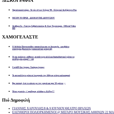
ΔΙΣΚΟΓΡΑΦΙΑ
Ταμπελοκουλτούρα - Το νέο cd των Στίγμα '90 - Ελληνικό Ανεξάρτητο Ροκ
ΜΕΧΡΙ ΤΟ ΠΡΩΙ - ΔΙΑΜΑΝΤΗΣ ΔΙΟΝΥΣΙΟΥ
Αναθεμα Σε - Γιαννης Σεβαστοπουλος & Ζωη Τηγανουρια - Official Video
HD
ΧΑΜΟΓΕΛΑΣΤΕ
Ο Ανδρέας Παχατουρίδης παραιτείται απο τη δημαρχία - κατεβαίνει
υποψήφιος βουλευτής (αποκλειστικό ρεπορτάζ)
Οι πιο περίεργοι, απίθανοι, αναπάντεχοι αλλά και διασκεδαστικοί τρόποι να
ανοίξεις μία μπύρα! + vid
Covid19 Δεν έχουμε. Χιούμορ έχουμε;
Το αυτοκόλλητο μέσα σε λεωφορείο της Αθήνας ενόψει καλοκαιριού
Βρε παππού, έτσι το κάνατε με την γιαγιά και πριν 50 χρόνια ;;;
Ήταν φτυστός, τ’ ορκίζομαι, ολόιδιος ο Αλέξης!!!
Πιό
Δημοφιλή
ΓΙΑΝΝΗΣ ΧΑΡΟΥΛΗΣ/8 & 9 ΙΟΥΝΙΟΥ/ΘΕΑΤΡΟ ΒΡΑΧΩΝ
ΕΛΕΥΘΕΡΟΙ ΠΟΛΙΟΡΚΗΜΕΝΟΙ @ ΜΕΓΑΡΟ ΜΟΥΣΙΚΗΣ ΑΘΗΝΩΝ 22 ΜΑΡ