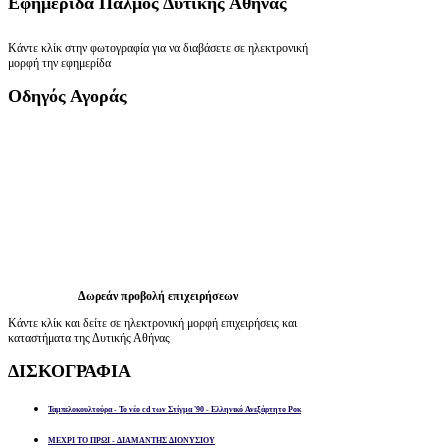
Εφημερίδα
Παλμός Δυτικής Αθήνας
Κάντε κλίκ στην φωτογραφία για να διαβάσετε σε ηλεκτρονική
μορφή την εφημερίδα
Οδηγός
Αγοράς
Δωρεάν προβολή επιχειρήσεων
Κάντε κλίκ και δείτε σε ηλεκτρονική μορφή επιχειρήσεις και
καταστήματα της Δυτικής Αθήνας
ΔΙΣΚΟΓΡΑΦΙΑ
Ταμπελοκουλτούρα - Το νέο cd των Στίγμα '90 - Ελληνικό Ανεξάρτητο Ροκ
ΜΕΧΡΙ ΤΟ ΠΡΩΙ - ΔΙΑΜΑΝΤΗΣ ΔΙΟΝΥΣΙΟΥ