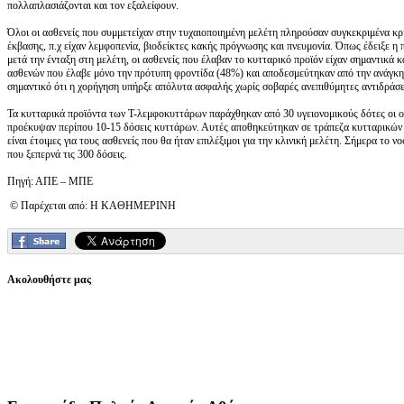
πολλαπλασιάζονται και τον εξαλείφουν.
Όλοι οι ασθενείς που συμμετείχαν στην τυχαιοποιημένη μελέτη πληρούσαν συγκεκριμένα κ
έκβασης, π.χ είχαν λεμφοπενία, βιοδείκτες κακής πρόγνωσης και πνευμονία. Όπως έδειξε 
μετά την ένταξη στη μελέτη, οι ασθενείς που έλαβαν το κυτταρικό προϊόν είχαν σημαντικά
ασθενών που έλαβε μόνο την πρότυπη φροντίδα (48%) και αποδεσμεύτηκαν από την ανάγκη 
σημαντικό ότι η χορήγηση υπήρξε απόλυτα ασφαλής χωρίς σοβαρές ανεπιθύμητες αντιδράσε
Τα κυτταρικά προϊόντα των Τ-λεμφοκυττάρων παράχθηκαν από 30 υγειονομικούς δότες οι οπ
προέκυψαν περίπου 10-15 δόσεις κυττάρων. Αυτές αποθηκεύτηκαν σε τράπεζα κυτταρικών
είναι έτοιμες για τους ασθενείς που θα ήταν επιλέξιμοι για την κλινική μελέτη. Σήμερα το
που ξεπερνά τις 300 δόσεις.
Πηγή: ΑΠΕ – ΜΠΕ
© Παρέχεται από: Η ΚΑΘΗΜΕΡΙΝΗ
Ακολουθήστε μας