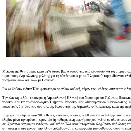
Μείωση της θνητότητας κατά 52% στους βαριά νοσούντες από
κορωνοϊό
και ταχύτερη ανά
τυχαιοποιημένης κλινικής μελέτης για τη νέα θεραπεία με τα Τ-λεμφοκύτταρα, δίνοντας ελ
νοσηλευόμενων ασθενών με Covid-19.
Για να δοθούν ειδικά Τ-λεμφοκύτταρα σε άλλον ασθενή, πέραν της μελέτης, απαιτείται ειδ
Την κλινική μελέτη εκπόνησε η Αιματολογική Κλινική του Νοσοκομείου Γεώργιος Παπανικ
νοσοκομείου και το Ανοσολογικό Τμήμα του Νοσοκομείου «Ιπποκράτειο» Θεσσαλονίκης. Τ
κοινωνικής δικτύωσης ο συντονιστής διευθυντής της Αιματολογικής Κλινικής κατά την περ
Στην έρευνα συμμετείχαν 90 ασθενείς, από τους οποίους οι 60 έλαβαν τα Τ-λεμφοκύτταρα π
έλαβαν μόνο την πρότυπη φροντίδα (η καθιερωμένη αγωγή που χορηγείται σε όλους τους νο
σε «ζωντανό φάρμακο» εντός του ασθενή τα Τ-λεμφοκύτταρα που ελήφθησαν από δότες πο
στη συνέχεια στο εργαστήριο. Όταν εισέλθουν στην κυκλοφορία του ασθενούς, αυτά τα ειδ