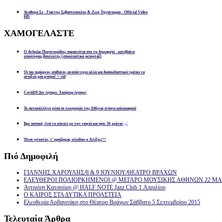
Αναθεμα Σε - Γιαννης Σεβαστοπουλος & Ζωη Τηγανουρια - Official Video
HD
ΧΑΜΟΓΕΛΑΣΤΕ
Ο Ανδρέας Παχατουρίδης παραιτείται απο τη δημαρχία - κατεβαίνει
υποψήφιος βουλευτής (αποκλειστικό ρεπορτάζ)
Οι πιο περίεργοι, απίθανοι, αναπάντεχοι αλλά και διασκεδαστικοί τρόποι να
ανοίξεις μία μπύρα! + vid
Covid19 Δεν έχουμε. Χιούμορ έχουμε;
Το αυτοκόλλητο μέσα σε λεωφορείο της Αθήνας ενόψει καλοκαιριού
Βρε παππού, έτσι το κάνατε με την γιαγιά και πριν 50 χρόνια ;;;
Ήταν φτυστός, τ’ ορκίζομαι, ολόιδιος ο Αλέξης!!!
Πιό
Δημοφιλή
ΓΙΑΝΝΗΣ ΧΑΡΟΥΛΗΣ/8 & 9 ΙΟΥΝΙΟΥ/ΘΕΑΤΡΟ ΒΡΑΧΩΝ
ΕΛΕΥΘΕΡΟΙ ΠΟΛΙΟΡΚΗΜΕΝΟΙ @ ΜΕΓΑΡΟ ΜΟΥΣΙΚΗΣ ΑΘΗΝΩΝ 22 ΜΑΡ
Αντιγόνη Κατσούρη @ HALF NOTE Jazz Club 1 Απριλίου
Ο ΚΑΙΡΟΣ ΣΤΑ ΔΥΤΙΚΑ ΠΡΟΑΣΤΕΙΑ
Ελευθερία Αρβανιτάκη στο Θέατρο Βράχων Σάββατο 5 Σεπτεμβρίου 2015
Τελευταία
Άρθρα