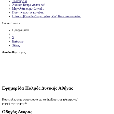
Tο κούρεμα
Άκουσε Τσίπρα να σου πω!
Μη γελάτε οι μυτιληνιοί...
Που την πας την κατσίκα;
Πήγα να βάλω βενζίνη ντυμένος Ζωή Κωνσταντοπούλου
Σελίδα 1 από 2
Προηγούμενο
1
2
Επόμενο
Τέλος
Ακολουθήστε μας
Εφημερίδα
Παλμός Δυτικής Αθήνας
Κάντε κλίκ στην φωτογραφία για να διαβάσετε σε ηλεκτρονική
μορφή την εφημερίδα
Οδηγός
Αγοράς