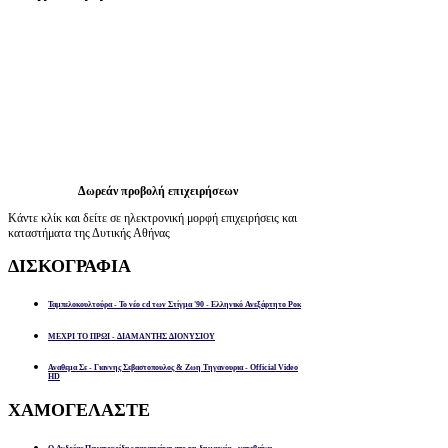
Δωρεάν προβολή επιχειρήσεων
Κάντε κλίκ και δείτε σε ηλεκτρονική μορφή επιχειρήσεις και
καταστήματα της Δυτικής Αθήνας
ΔΙΣΚΟΓΡΑΦΙΑ
Ταμπελοκουλτούρα - Το νέο cd των Στίγμα '90 - Ελληνικό Ανεξάρτητο Ροκ
ΜΕΧΡΙ ΤΟ ΠΡΩΙ - ΔΙΑΜΑΝΤΗΣ ΔΙΟΝΥΣΙΟΥ
Αναθεμα Σε - Γιαννης Σεβαστοπουλος & Ζωη Τηγανουρια - Official Video
HD
ΧΑΜΟΓΕΛΑΣΤΕ