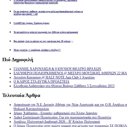
Ο Ανδρέας Παχατουρίδης παραιτείται απο τη δημαρχία - κατεβαίνει
υποψήφιος βουλευτής (αποκλειστικό ρεπορτάζ)
Οι πιο περίεργοι, απίθανοι, αναπάντεχοι αλλά και διασκεδαστικοί τρόποι να
ανοίξεις μία μπύρα! + vid
Covid19 Δεν έχουμε. Χιούμορ έχουμε;
Το αυτοκόλλητο μέσα σε λεωφορείο της Αθήνας ενόψει καλοκαιριού
Βρε παππού, έτσι το κάνατε με την γιαγιά και πριν 50 χρόνια ;;;
Ήταν φτυστός, τ’ ορκίζομαι, ολόιδιος ο Αλέξης!!!
Πιό
Δημοφιλή
ΓΙΑΝΝΗΣ ΧΑΡΟΥΛΗΣ/8 & 9 ΙΟΥΝΙΟΥ/ΘΕΑΤΡΟ ΒΡΑΧΩΝ
ΕΛΕΥΘΕΡΟΙ ΠΟΛΙΟΡΚΗΜΕΝΟΙ @ ΜΕΓΑΡΟ ΜΟΥΣΙΚΗΣ ΑΘΗΝΩΝ 22 ΜΑΡ
Αντιγόνη Κατσούρη @ HALF NOTE Jazz Club 1 Απριλίου
Ο ΚΑΙΡΟΣ ΣΤΑ ΔΥΤΙΚΑ ΠΡΟΑΣΤΕΙΑ
Ελευθερία Αρβανιτάκη στο Θέατρο Βράχων Σάββατο 5 Σεπτεμβρίου 2015
Τελευταία
Άρθρα
Ανακοίνωση της Ν.Ε. Δυτικής Αθήνας της Νέας Αριστεράς και της Ο.Β. Αιγάλεω γ
Θοδωρή Κατσωνόπουλου
Δήμος Χαϊδαρίου - Εργασίες καθαρισμού στο Άλσος Δαφνίου
Λαϊκή Συσπείρωση Περιστερίου: Για την πυροπροστασία στο Περιστέρι
Αιγάλεω: Πολιτιστική Διαδρομή 2026 – Β’ Κύκλος Πολιτισμού
Ο Δήμος Περιστερίου στην πρώτη γραμμή στα μέτωπα των πυρκαγιών ΣΕ ΠΟ