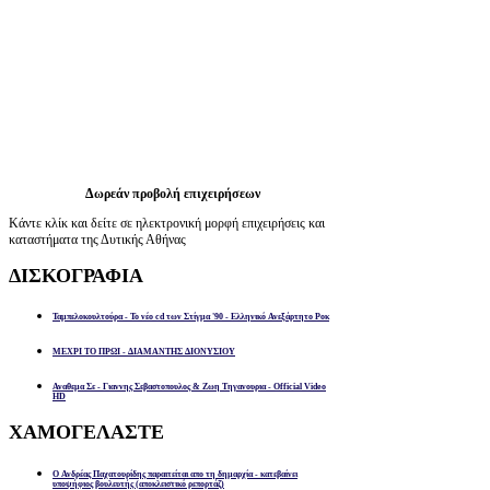
Δωρεάν προβολή επιχειρήσεων
Κάντε κλίκ και δείτε σε ηλεκτρονική μορφή επιχειρήσεις και
καταστήματα της Δυτικής Αθήνας
ΔΙΣΚΟΓΡΑΦΙΑ
Ταμπελοκουλτούρα - Το νέο cd των Στίγμα '90 - Ελληνικό Ανεξάρτητο Ροκ
ΜΕΧΡΙ ΤΟ ΠΡΩΙ - ΔΙΑΜΑΝΤΗΣ ΔΙΟΝΥΣΙΟΥ
Αναθεμα Σε - Γιαννης Σεβαστοπουλος & Ζωη Τηγανουρια - Official Video
HD
ΧΑΜΟΓΕΛΑΣΤΕ
Ο Ανδρέας Παχατουρίδης παραιτείται απο τη δημαρχία - κατεβαίνει
υποψήφιος βουλευτής (αποκλειστικό ρεπορτάζ)