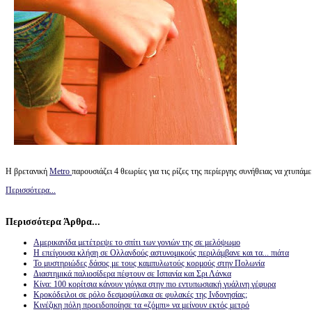
Η βρετανική
Metro
παρουσιάζει 4 θεωρίες για τις ρίζες της περίεργης συνήθειας να χτυπά
Περισσότερα...
Περισσότερα Άρθρα...
Αμερικανίδα μετέτρεψε το σπίτι των γονιών της σε μελόψωμο
Η επείγουσα κλήση σε Ολλανδούς αστυνομικούς περιλάμβανε και τα... πιάτα
Το μυστηριώδες δάσος με τους καμπυλωτούς κορμούς στην Πολωνία
Διαστημικά παλιοσίδερα πέφτουν σε Ισπανία και Σρι Λάνκα
Κίνα: 100 κορίτσια κάνουν γιόγκα στην πιο εντυπωσιακή γυάλινη γέφυρα
Κροκόδειλοι σε ρόλο δεσμοφύλακα σε φυλακές της Ινδονησίας;
Κινέζικη πόλη προειδοποίησε τα «ζόμπι» να μείνουν εκτός μετρό