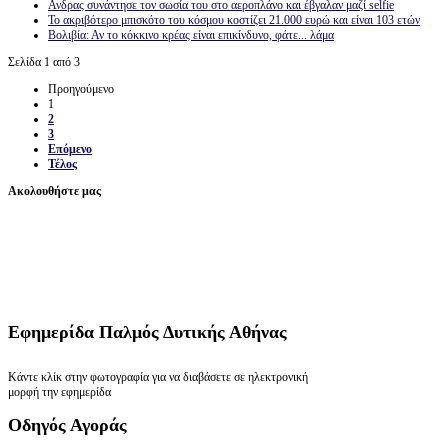
Ανδρας συνάντησε τον σωσία του στο αεροπλάνο και έβγαλαν μαζί selfie
Το ακριβότερο μπισκότο του κόσμου κοστίζει 21.000 ευρώ και είναι 103 ετών
Βολιβία: Αν το κόκκινο κρέας είναι επικίνδυνο, φάτε... λάμα
Σελίδα 1 από 3
Προηγούμενο
1
2
3
Επόμενο
Τέλος
Ακολουθήστε μας
Εφημερίδα
Παλμός Δυτικής Αθήνας
Κάντε κλίκ στην φωτογραφία για να διαβάσετε σε ηλεκτρονική
μορφή την εφημερίδα
Οδηγός
Αγοράς