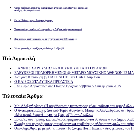
Οι πιο περίεργοι, απίθανοι, αναπάντεχοι αλλά και διασκεδαστικοί τρόποι να
ανοίξεις μία μπύρα! + vid
Covid19 Δεν έχουμε. Χιούμορ έχουμε;
Το αυτοκόλλητο μέσα σε λεωφορείο της Αθήνας ενόψει καλοκαιριού
Βρε παππού, έτσι το κάνατε με την γιαγιά και πριν 50 χρόνια ;;;
Ήταν φτυστός, τ’ ορκίζομαι, ολόιδιος ο Αλέξης!!!
Πιό
Δημοφιλή
ΓΙΑΝΝΗΣ ΧΑΡΟΥΛΗΣ/8 & 9 ΙΟΥΝΙΟΥ/ΘΕΑΤΡΟ ΒΡΑΧΩΝ
ΕΛΕΥΘΕΡΟΙ ΠΟΛΙΟΡΚΗΜΕΝΟΙ @ ΜΕΓΑΡΟ ΜΟΥΣΙΚΗΣ ΑΘΗΝΩΝ 22 ΜΑΡ
Αντιγόνη Κατσούρη @ HALF NOTE Jazz Club 1 Απριλίου
Ο ΚΑΙΡΟΣ ΣΤΑ ΔΥΤΙΚΑ ΠΡΟΑΣΤΕΙΑ
Ελευθερία Αρβανιτάκη στο Θέατρο Βράχων Σάββατο 5 Σεπτεμβρίου 2015
Τελευταία
Άρθρα
Μπ. Αλεξανδράτος: «Η ασφάλεια στις μετακινήσεις είναι υπόθεση που αφορά όλου
Ο Αντιπεριφερειάρχης Δυτικού Τομέα Αθηνών κ. Μπάμπης Αλεξανδράτος στη δρά
«Μια αγκαλιά αρκεί… για μια ζωή μαζί!» στο Αιγάλεω
Εργασίες συντήρησης και επισκευές πραγματοποιούνται σε σχολεία του Δήμου Χαϊδ
Έναρξη του προγράμματος στειρώσεων και περίθαλψης αδέσποτων γατών του Δήμ
Ολοκληρώθηκε με μεγάλη επιτυχία «Το Σινεμά Πάει Πλατεία» στις γειτονιές του Π