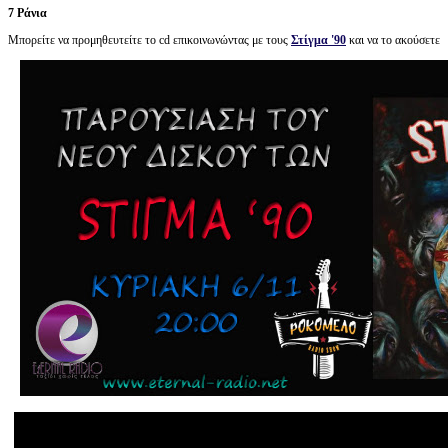
7 Ράνια
Μπορείτε να προμηθευτείτε το cd επικοινωνώντας με τους
Στίγμα '90
και να το ακούσετε