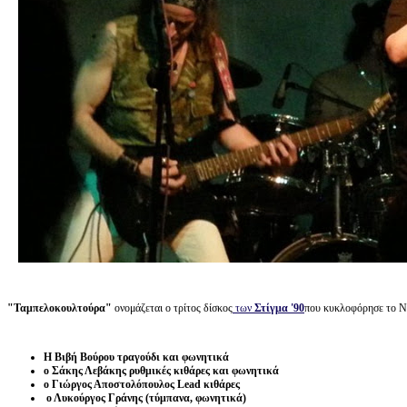
"Ταμπελοκουλτούρα"
ονομάζεται ο τρίτος δίσκος
των
Στίγμα '90
που κυκλοφόρησε το Νο
Η Βιβή Βούρου τραγούδι και φωνητικά
ο Σάκης Λεβάκης ρυθμικές κιθάρες και φωνητικά
ο Γιώργος Αποστολόπουλος Lead κιθάρες
ο Λυκούργος Γράνης (τύμπανα, φωνητικά)