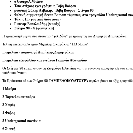
ο George A Μπάσο
Τους στίχους έχει γράψει η Βιβή Βούρου
μουσική Σάκης Λεβάκης - Βιβή Βούρου - Στίγμα 90
Φιλική συμμετοχή Sevan Barsam τύμπανα, στα τραγούδια Underground πο
Τάκης Π, (χαοτική διάσταση)
Γιάννης Βασιλειάδης (woody)
Στίγμα 90 - X (φωνητικά)
Η ηχογράφηση έγινε στο στούντιο
"χελιδόνι"
με ηχολήπτη τον
Δημήτρη Δημητράκα
Τελική επεξεργασία ήχου
Μιχάλης Σκαράκης
"133 Studio"
Επιμέλεια - παραγωγή Δημήτρης Δημητράκας
Επιμέλεια εξωφύλλου και εντύπου Γεωργία Αθανασίου
Οι
Στίγμα '90
ευχαριστούν τη
Ζωγράφο Ελπινίκη
για την ευγενική παραχώρηση των έργω
υπόλοιπο έντυπο.
Το Πρόσφατο cd των Στίγμα '90
ΤΑΜΠΕΛΟΚΟΥΛΤΟΥΡΑ
περιλαμβάνει τα εξής τραγούδ
1 Μαύρα
2 Ταμπελοκουτσούρα
3 Χαμός
4 Φόβος
5 Underground ποντίκια
6 Σιωπή