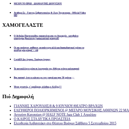
ΜΕΧΡΙ ΤΟ ΠΡΩΙ - ΔΙΑΜΑΝΤΗΣ ΔΙΟΝΥΣΙΟΥ
Αναθεμα Σε - Γιαννης Σεβαστοπουλος & Ζωη Τηγανουρια - Official Video
HD
ΧΑΜΟΓΕΛΑΣΤΕ
Ο Ανδρέας Παχατουρίδης παραιτείται απο τη δημαρχία - κατεβαίνει
υποψήφιος βουλευτής (αποκλειστικό ρεπορτάζ)
Οι πιο περίεργοι, απίθανοι, αναπάντεχοι αλλά και διασκεδαστικοί τρόποι να
ανοίξεις μία μπύρα! + vid
Covid19 Δεν έχουμε. Χιούμορ έχουμε;
Το αυτοκόλλητο μέσα σε λεωφορείο της Αθήνας ενόψει καλοκαιριού
Βρε παππού, έτσι το κάνατε με την γιαγιά και πριν 50 χρόνια ;;;
Ήταν φτυστός, τ’ ορκίζομαι, ολόιδιος ο Αλέξης!!!
Πιό
Δημοφιλή
ΓΙΑΝΝΗΣ ΧΑΡΟΥΛΗΣ/8 & 9 ΙΟΥΝΙΟΥ/ΘΕΑΤΡΟ ΒΡΑΧΩΝ
ΕΛΕΥΘΕΡΟΙ ΠΟΛΙΟΡΚΗΜΕΝΟΙ @ ΜΕΓΑΡΟ ΜΟΥΣΙΚΗΣ ΑΘΗΝΩΝ 22 ΜΑΡ
Αντιγόνη Κατσούρη @ HALF NOTE Jazz Club 1 Απριλίου
Ο ΚΑΙΡΟΣ ΣΤΑ ΔΥΤΙΚΑ ΠΡΟΑΣΤΕΙΑ
Ελευθερία Αρβανιτάκη στο Θέατρο Βράχων Σάββατο 5 Σεπτεμβρίου 2015