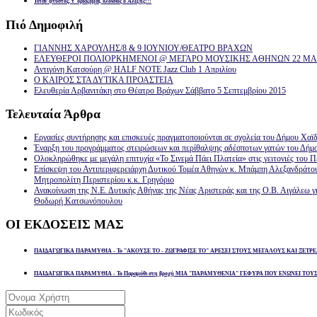
Ήταν φτυστός, τ’ ορκίζομαι, ολόιδιος ο Αλέξης!!!
Πιό
Δημοφιλή
ΓΙΑΝΝΗΣ ΧΑΡΟΥΛΗΣ/8 & 9 ΙΟΥΝΙΟΥ/ΘΕΑΤΡΟ ΒΡΑΧΩΝ
ΕΛΕΥΘΕΡΟΙ ΠΟΛΙΟΡΚΗΜΕΝΟΙ @ ΜΕΓΑΡΟ ΜΟΥΣΙΚΗΣ ΑΘΗΝΩΝ 22 ΜΑΡ
Αντιγόνη Κατσούρη @ HALF NOTE Jazz Club 1 Απριλίου
Ο ΚΑΙΡΟΣ ΣΤΑ ΔΥΤΙΚΑ ΠΡΟΑΣΤΕΙΑ
Ελευθερία Αρβανιτάκη στο Θέατρο Βράχων Σάββατο 5 Σεπτεμβρίου 2015
Τελευταία
Άρθρα
Εργασίες συντήρησης και επισκευές πραγματοποιούνται σε σχολεία του Δήμου Χαϊδ
Έναρξη του προγράμματος στειρώσεων και περίθαλψης αδέσποτων γατών του Δήμ
Ολοκληρώθηκε με μεγάλη επιτυχία «Το Σινεμά Πάει Πλατεία» στις γειτονιές του Π
Επίσκεψη του Αντιπεριφερειάρχη Δυτικού Τομέα Αθηνών κ. Μπάμπη Αλεξανδράτο
Μητροπολίτη Περιστερίου κ.κ. Γρηγόριο
Ανακοίνωση της Ν.Ε. Δυτικής Αθήνας της Νέας Αριστεράς και της Ο.Β. Αιγάλεω γ
Θοδωρή Κατσωνόπουλου
ΟΙ
ΕΚΔΟΣΕΙΣ ΜΑΣ
ΠΑΙΔΑΓΩΓΙΚΑ ΠΑΡΑΜΥΘΙΑ - Το "ΑΚΟΥΣΕ ΤΟ - ΖΩΓΡΑΦΙΣΕ ΤΟ" ΑΡΕΣΕΙ ΣΤΟΥΣ ΜΕΓΑΛΟΥΣ ΚΑΙ ΞΕΤΡΕ
ΠΑΙΔΑΓΩΓΙΚΑ ΠΑΡΑΜΥΘΙΑ - Το Παραμύθι στη βροχή ΜΙΑ "ΠΑΡΑΜΥΘΕΝΙΑ" ΓΕΦΥΡΑ ΠΟΥ ΕΝΩΝΕΙ ΤΟΥ