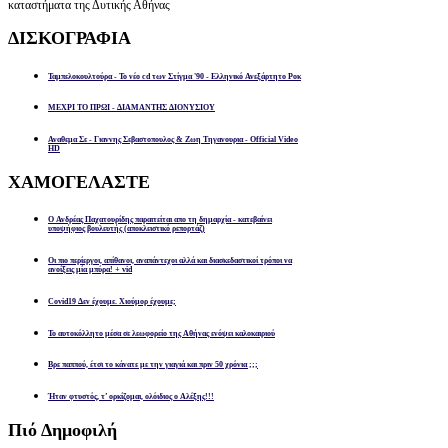
καταστήματα της Δυτικής Αθήνας
ΔΙΣΚΟΓΡΑΦΙΑ
Ταμπελοκουλτούρα - Το νέο cd των Στίγμα '90 - Ελληνικό Ανεξάρτητο Ροκ
ΜΕΧΡΙ ΤΟ ΠΡΩΙ - ΔΙΑΜΑΝΤΗΣ ΔΙΟΝΥΣΙΟΥ
Αναθεμα Σε - Γιαννης Σεβαστοπουλος & Ζωη Τηγανουρια - Official Video
HD
ΧΑΜΟΓΕΛΑΣΤΕ
Ο Ανδρέας Παχατουρίδης παραιτείται απο τη δημαρχία - κατεβαίνει
υποψήφιος βουλευτής (αποκλειστικό ρεπορτάζ)
Οι πιο περίεργοι, απίθανοι, αναπάντεχοι αλλά και διασκεδαστικοί τρόποι να
ανοίξεις μία μπύρα! + vid
Covid19 Δεν έχουμε. Χιούμορ έχουμε;
Το αυτοκόλλητο μέσα σε λεωφορείο της Αθήνας ενόψει καλοκαιριού
Βρε παππού, έτσι το κάνατε με την γιαγιά και πριν 50 χρόνια ;;;
Ήταν φτυστός, τ’ ορκίζομαι, ολόιδιος ο Αλέξης!!!
Πιό
Δημοφιλή