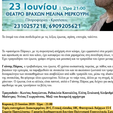
Το όνομά του είναι συνδεδεμένο με τις λέξεις έρωτας, αγάπη, επιτυχία, ταλέντο.
Το «φαινόμενο Πάριος», με τη συγκινητική απήχηση στον κόσμο, έχει εμφανιστεί στα μεγα
και αφοσίωση σε αυτό που κάνει, έχει καταφέρει να είναι χαραγμένος στη συνείδηση όλων, τ
Έχει τραγουδήσει τον έρωτα, γράφει στίχους και μουσική και τα τραγούδια του έχουν μετα
Γιάννης Πάριος
, ο τροβαδούρος του έρωτα, 45 χρόνια ουσιαστικής πορείας, με πάθος και 
βιώσουν την εμπειρία, να παραβρεθούν σε συναυλία του και να ακούσουν ζωντανά τον τρα
δυναμικότητα των συναισθημάτων που αναβλύζουν από κάθε τραγούδι του, μέσω της ιδιαίτε
της συναυλίας, θα φύγουμε όλοι ερωτευμένοι. Άλλοι με το ταίρι τους, άλλοι με τη στιγμή, 
χάνεται». Ο έρωτας έτσι κι αλλιώς είναι παντού, απλά ο Γιάννης Πάριος μας δείχνει για α
αφεθούμε να μας τρυπήσουν τα βέλη του.
Τραγουδούν : Κων/νος Αναγώστου, Ροδοκλεία Κουταλέλη, Ελένη-Στυλιανή Αλεξανδ
Μαέστρος: Ντίνος Γεωργούτσος. Μαζί του δεκαμελή ορχήστρα
Κυριακή 23 Ιουνίου 2019 - Ώρα : 21:00
Τιμές εισιτηρίων: Διακεκριμένες 20 €, Γενική είσοδος 18€, Φοιτητικό-Ανέργων 15 €
Σημεία Προπώλησης: Γραφεία Διαδημοτικού Δικτύου Πολιτισμού Ευαγγελικής Σχολή