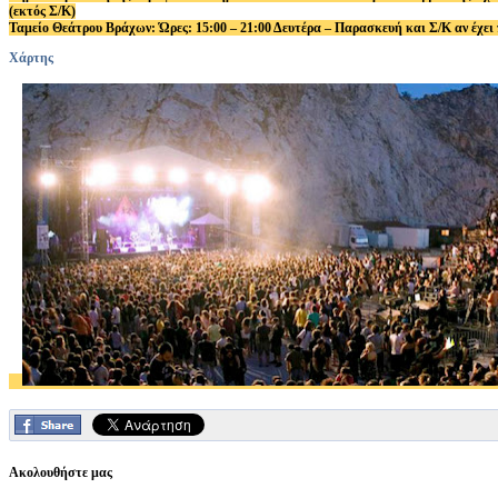
(εκτός Σ/Κ)
Ταμείο Θεάτρου Βράχων: Ώρες: 15:00 – 21:00 Δευτέρα – Παρασκευή και Σ/Κ αν έχει
Χάρτης
Ακολουθήστε μας