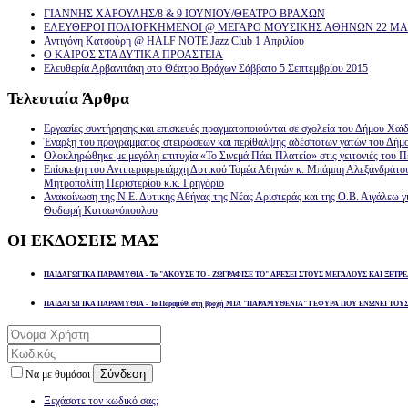
ΓΙΑΝΝΗΣ ΧΑΡΟΥΛΗΣ/8 & 9 ΙΟΥΝΙΟΥ/ΘΕΑΤΡΟ ΒΡΑΧΩΝ
ΕΛΕΥΘΕΡΟΙ ΠΟΛΙΟΡΚΗΜΕΝΟΙ @ ΜΕΓΑΡΟ ΜΟΥΣΙΚΗΣ ΑΘΗΝΩΝ 22 ΜΑΡ
Αντιγόνη Κατσούρη @ HALF NOTE Jazz Club 1 Απριλίου
Ο ΚΑΙΡΟΣ ΣΤΑ ΔΥΤΙΚΑ ΠΡΟΑΣΤΕΙΑ
Ελευθερία Αρβανιτάκη στο Θέατρο Βράχων Σάββατο 5 Σεπτεμβρίου 2015
Τελευταία
Άρθρα
Εργασίες συντήρησης και επισκευές πραγματοποιούνται σε σχολεία του Δήμου Χαϊδ
Έναρξη του προγράμματος στειρώσεων και περίθαλψης αδέσποτων γατών του Δήμ
Ολοκληρώθηκε με μεγάλη επιτυχία «Το Σινεμά Πάει Πλατεία» στις γειτονιές του Π
Επίσκεψη του Αντιπεριφερειάρχη Δυτικού Τομέα Αθηνών κ. Μπάμπη Αλεξανδράτο
Μητροπολίτη Περιστερίου κ.κ. Γρηγόριο
Ανακοίνωση της Ν.Ε. Δυτικής Αθήνας της Νέας Αριστεράς και της Ο.Β. Αιγάλεω γ
Θοδωρή Κατσωνόπουλου
ΟΙ
ΕΚΔΟΣΕΙΣ ΜΑΣ
ΠΑΙΔΑΓΩΓΙΚΑ ΠΑΡΑΜΥΘΙΑ - Το "ΑΚΟΥΣΕ ΤΟ - ΖΩΓΡΑΦΙΣΕ ΤΟ" ΑΡΕΣΕΙ ΣΤΟΥΣ ΜΕΓΑΛΟΥΣ ΚΑΙ ΞΕΤΡΕ
ΠΑΙΔΑΓΩΓΙΚΑ ΠΑΡΑΜΥΘΙΑ - Το Παραμύθι στη βροχή ΜΙΑ "ΠΑΡΑΜΥΘΕΝΙΑ" ΓΕΦΥΡΑ ΠΟΥ ΕΝΩΝΕΙ ΤΟΥ
Σύνδεση
Να με θυμάσαι
Ξεχάσατε τον κωδικό σας;