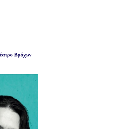
έατρο Βράχων