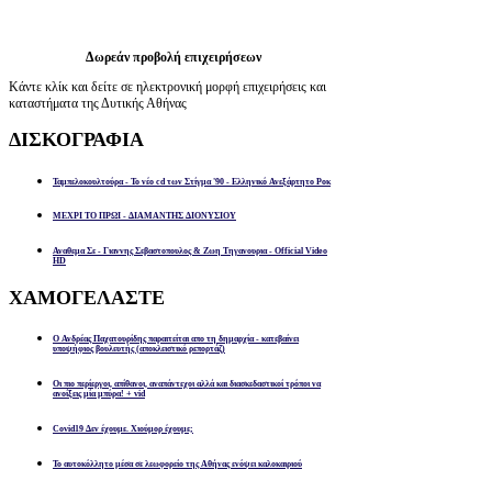
Δωρεάν προβολή επιχειρήσεων
Κάντε κλίκ και δείτε σε ηλεκτρονική μορφή επιχειρήσεις και
καταστήματα της Δυτικής Αθήνας
ΔΙΣΚΟΓΡΑΦΙΑ
Ταμπελοκουλτούρα - Το νέο cd των Στίγμα '90 - Ελληνικό Ανεξάρτητο Ροκ
ΜΕΧΡΙ ΤΟ ΠΡΩΙ - ΔΙΑΜΑΝΤΗΣ ΔΙΟΝΥΣΙΟΥ
Αναθεμα Σε - Γιαννης Σεβαστοπουλος & Ζωη Τηγανουρια - Official Video
HD
ΧΑΜΟΓΕΛΑΣΤΕ
Ο Ανδρέας Παχατουρίδης παραιτείται απο τη δημαρχία - κατεβαίνει
υποψήφιος βουλευτής (αποκλειστικό ρεπορτάζ)
Οι πιο περίεργοι, απίθανοι, αναπάντεχοι αλλά και διασκεδαστικοί τρόποι να
ανοίξεις μία μπύρα! + vid
Covid19 Δεν έχουμε. Χιούμορ έχουμε;
Το αυτοκόλλητο μέσα σε λεωφορείο της Αθήνας ενόψει καλοκαιριού