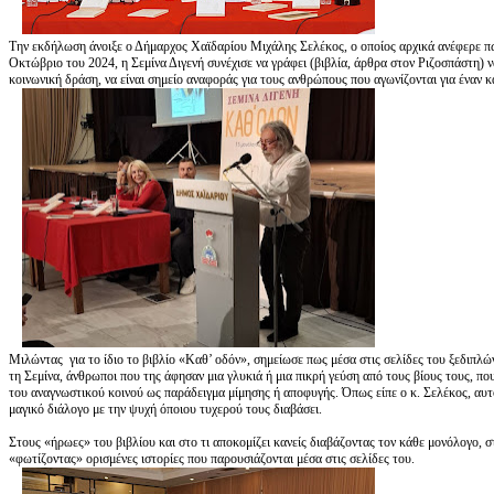
Την εκδήλωση άνοιξε ο Δήμαρχος Χαϊδαρίου Μιχάλης Σελέκος, ο οποίος αρχικά ανέφερε πω
Οκτώβριο του 2024, η Σεμίνα Διγενή συνέχισε να γράφει (βιβλία, άρθρα στον Ριζοσπάστη) να
κοινωνική δράση, να είναι σημείο αναφοράς για τους ανθρώπους που αγωνίζονται για έναν 
Μιλώντας για το ίδιο το βιβλίο «Καθ’ οδόν», σημείωσε πως μέσα στις σελίδες του ξεδιπλών
τη Σεμίνα, άνθρωποι που της άφησαν μια γλυκιά ή μια πικρή γεύση από τους βίους τους, που
του αναγνωστικού κοινού ως παράδειγμα μίμησης ή αποφυγής. Όπως είπε ο κ. Σελέκος, αυτ
μαγικό διάλογο με την ψυχή όποιου τυχερού τους διαβάσει.
Στους «ήρωες» του βιβλίου και στο τι αποκομίζει κανείς διαβάζοντας τον κάθε μονόλογο,
«φωτίζοντας» ορισμένες ιστορίες που παρουσιάζονται μέσα στις σελίδες του.