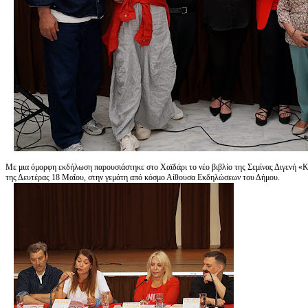
Με μια όμορφη εκδήλωση παρουσιάστηκε στο Χαϊδάρι το νέο βιβλίο της Σεμίνας Διγενή «Κ
της Δευτέρας 18 Μαΐου, στην γεμάτη από κόσμο Αίθουσα Εκδηλώσεων του Δήμου.