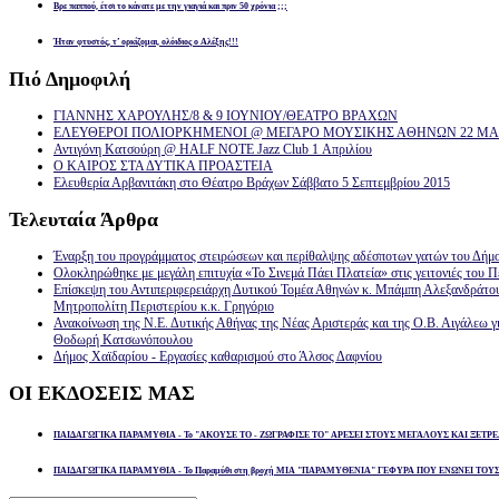
Βρε παππού, έτσι το κάνατε με την γιαγιά και πριν 50 χρόνια ;;;
Ήταν φτυστός, τ’ ορκίζομαι, ολόιδιος ο Αλέξης!!!
Πιό
Δημοφιλή
ΓΙΑΝΝΗΣ ΧΑΡΟΥΛΗΣ/8 & 9 ΙΟΥΝΙΟΥ/ΘΕΑΤΡΟ ΒΡΑΧΩΝ
ΕΛΕΥΘΕΡΟΙ ΠΟΛΙΟΡΚΗΜΕΝΟΙ @ ΜΕΓΑΡΟ ΜΟΥΣΙΚΗΣ ΑΘΗΝΩΝ 22 ΜΑΡ
Αντιγόνη Κατσούρη @ HALF NOTE Jazz Club 1 Απριλίου
Ο ΚΑΙΡΟΣ ΣΤΑ ΔΥΤΙΚΑ ΠΡΟΑΣΤΕΙΑ
Ελευθερία Αρβανιτάκη στο Θέατρο Βράχων Σάββατο 5 Σεπτεμβρίου 2015
Τελευταία
Άρθρα
Έναρξη του προγράμματος στειρώσεων και περίθαλψης αδέσποτων γατών του Δήμ
Ολοκληρώθηκε με μεγάλη επιτυχία «Το Σινεμά Πάει Πλατεία» στις γειτονιές του Π
Επίσκεψη του Αντιπεριφερειάρχη Δυτικού Τομέα Αθηνών κ. Μπάμπη Αλεξανδράτο
Μητροπολίτη Περιστερίου κ.κ. Γρηγόριο
Ανακοίνωση της Ν.Ε. Δυτικής Αθήνας της Νέας Αριστεράς και της Ο.Β. Αιγάλεω γ
Θοδωρή Κατσωνόπουλου
Δήμος Χαϊδαρίου - Εργασίες καθαρισμού στο Άλσος Δαφνίου
ΟΙ
ΕΚΔΟΣΕΙΣ ΜΑΣ
ΠΑΙΔΑΓΩΓΙΚΑ ΠΑΡΑΜΥΘΙΑ - Το "ΑΚΟΥΣΕ ΤΟ - ΖΩΓΡΑΦΙΣΕ ΤΟ" ΑΡΕΣΕΙ ΣΤΟΥΣ ΜΕΓΑΛΟΥΣ ΚΑΙ ΞΕΤΡΕ
ΠΑΙΔΑΓΩΓΙΚΑ ΠΑΡΑΜΥΘΙΑ - Το Παραμύθι στη βροχή ΜΙΑ "ΠΑΡΑΜΥΘΕΝΙΑ" ΓΕΦΥΡΑ ΠΟΥ ΕΝΩΝΕΙ ΤΟΥ