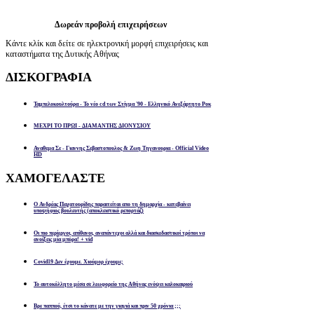
Δωρεάν προβολή επιχειρήσεων
Κάντε κλίκ και δείτε σε ηλεκτρονική μορφή επιχειρήσεις και
καταστήματα της Δυτικής Αθήνας
ΔΙΣΚΟΓΡΑΦΙΑ
Ταμπελοκουλτούρα - Το νέο cd των Στίγμα '90 - Ελληνικό Ανεξάρτητο Ροκ
ΜΕΧΡΙ ΤΟ ΠΡΩΙ - ΔΙΑΜΑΝΤΗΣ ΔΙΟΝΥΣΙΟΥ
Αναθεμα Σε - Γιαννης Σεβαστοπουλος & Ζωη Τηγανουρια - Official Video
HD
ΧΑΜΟΓΕΛΑΣΤΕ
Ο Ανδρέας Παχατουρίδης παραιτείται απο τη δημαρχία - κατεβαίνει
υποψήφιος βουλευτής (αποκλειστικό ρεπορτάζ)
Οι πιο περίεργοι, απίθανοι, αναπάντεχοι αλλά και διασκεδαστικοί τρόποι να
ανοίξεις μία μπύρα! + vid
Covid19 Δεν έχουμε. Χιούμορ έχουμε;
Το αυτοκόλλητο μέσα σε λεωφορείο της Αθήνας ενόψει καλοκαιριού
Βρε παππού, έτσι το κάνατε με την γιαγιά και πριν 50 χρόνια ;;;