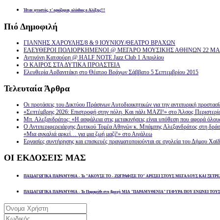
Ήταν φτυστός, τ’ ορκίζομαι, ολόιδιος ο Αλέξης!!!
Πιό
Δημοφιλή
ΓΙΑΝΝΗΣ ΧΑΡΟΥΛΗΣ/8 & 9 ΙΟΥΝΙΟΥ/ΘΕΑΤΡΟ ΒΡΑΧΩΝ
ΕΛΕΥΘΕΡΟΙ ΠΟΛΙΟΡΚΗΜΕΝΟΙ @ ΜΕΓΑΡΟ ΜΟΥΣΙΚΗΣ ΑΘΗΝΩΝ 22 ΜΑΡ
Αντιγόνη Κατσούρη @ HALF NOTE Jazz Club 1 Απριλίου
Ο ΚΑΙΡΟΣ ΣΤΑ ΔΥΤΙΚΑ ΠΡΟΑΣΤΕΙΑ
Ελευθερία Αρβανιτάκη στο Θέατρο Βράχων Σάββατο 5 Σεπτεμβρίου 2015
Τελευταία
Άρθρα
Οι προτάσεις του Δικτύου Πράσινων Αυτοδιοικητικών για την αντιπυρική προστασ
«Σεπτέμβρης 2026: Επιστροφή στην πόλη. Και πάλι ΜΑΖΙ!» στο Άλσος Περιστερί
Μπ. Αλεξανδράτος: «Η ασφάλεια στις μετακινήσεις είναι υπόθεση που αφορά όλου
Ο Αντιπεριφερειάρχης Δυτικού Τομέα Αθηνών κ. Μπάμπης Αλεξανδράτος στη δρά
«Μια αγκαλιά αρκεί… για μια ζωή μαζί!» στο Αιγάλεω
Εργασίες συντήρησης και επισκευές πραγματοποιούνται σε σχολεία του Δήμου Χαϊδ
ΟΙ
ΕΚΔΟΣΕΙΣ ΜΑΣ
ΠΑΙΔΑΓΩΓΙΚΑ ΠΑΡΑΜΥΘΙΑ - Το "ΑΚΟΥΣΕ ΤΟ - ΖΩΓΡΑΦΙΣΕ ΤΟ" ΑΡΕΣΕΙ ΣΤΟΥΣ ΜΕΓΑΛΟΥΣ ΚΑΙ ΞΕΤΡΕ
ΠΑΙΔΑΓΩΓΙΚΑ ΠΑΡΑΜΥΘΙΑ - Το Παραμύθι στη βροχή ΜΙΑ "ΠΑΡΑΜΥΘΕΝΙΑ" ΓΕΦΥΡΑ ΠΟΥ ΕΝΩΝΕΙ ΤΟΥ