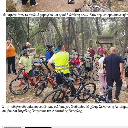
«Νικητές» ήταν τα παιδικά χαμόγελα και η καλή διάθεση όλων. Στον τερματισμό απονεμήθη
Στην ποδηλατοδρομία παρευρέθηκαν ο Δήμαρχος Χαϊδαρίου Μιχάλης Σελέκος, η Αντιδήμαρ
σύμβουλοι Βαγγέλης Ντηνιακός και Αποστόλης Θεοφίλης