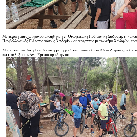
Με μεγάλη επιτυχία πραγματοποιήθηκε η 2η Οικογενειακή Ποδηλατική Διαδρομή, την οποί
Περιβαλλοντικός Σύλλογος Δάσους Χαϊδαρίου, σε συνεργασία με τον Δήμο Χαϊδαρίου, το 
Μικροί και μεγάλοι ήρθαν σε επαφή με τη φύση και απόλαυσαν το Άλσος Δαφνίου, μέσα απ
και κατέληξε στον Άγιο Χριστόφορο Δαφνίου.