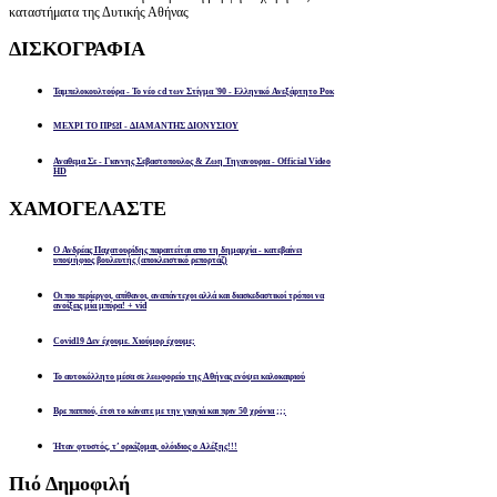
καταστήματα της Δυτικής Αθήνας
ΔΙΣΚΟΓΡΑΦΙΑ
Ταμπελοκουλτούρα - Το νέο cd των Στίγμα '90 - Ελληνικό Ανεξάρτητο Ροκ
ΜΕΧΡΙ ΤΟ ΠΡΩΙ - ΔΙΑΜΑΝΤΗΣ ΔΙΟΝΥΣΙΟΥ
Αναθεμα Σε - Γιαννης Σεβαστοπουλος & Ζωη Τηγανουρια - Official Video
HD
ΧΑΜΟΓΕΛΑΣΤΕ
Ο Ανδρέας Παχατουρίδης παραιτείται απο τη δημαρχία - κατεβαίνει
υποψήφιος βουλευτής (αποκλειστικό ρεπορτάζ)
Οι πιο περίεργοι, απίθανοι, αναπάντεχοι αλλά και διασκεδαστικοί τρόποι να
ανοίξεις μία μπύρα! + vid
Covid19 Δεν έχουμε. Χιούμορ έχουμε;
Το αυτοκόλλητο μέσα σε λεωφορείο της Αθήνας ενόψει καλοκαιριού
Βρε παππού, έτσι το κάνατε με την γιαγιά και πριν 50 χρόνια ;;;
Ήταν φτυστός, τ’ ορκίζομαι, ολόιδιος ο Αλέξης!!!
Πιό
Δημοφιλή