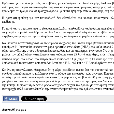
Πρόκειται για αποσπασματικές παρεμβάσεις με επιδοτήσεις σε diesel κίνησης, fuelpass
εισιτήρια, που μπορεί να ανακουφίζουν οριακά και επιφανειακά ορισμένες κατηγορίες πολι
πρόβλημα: ότι η ακρίβεια και η αισχροκέρδεια βρίσκεται ήδη στην αντλία, στο ράφι, στη στέ
Η πραγματική πίεση για τον καταναλωτή δεν εξαντλείται στο κόστος μετακίνησης, αλ
επιβίωσης.
Γι’ αυτό και το σημερινό πακέτο είναι ανεπαρκές. Δεν περιλαμβάνει καμία άμεση παρέμβαση
τα χαμηλά και μεσαία εισοδήματα που δεν διαθέτουν όχημα αλλά πληρώνουν ακριβότερα τι
ακρίβειας δεν μπορεί να μην περιλαμβάνει μόνιμες και διαρκείς παρεμβάσεις στο σούπερ μά
Και μάλιστα όταν ταυτόχρονα, άλλες ευρωπαϊκές χώρες του Νότου παρεμβαίνουν αποφασ
καυσίμων: Η Ισπανία θα μειώσει τον φόρο προστιθέμενης αξίας (ΦΠΑ) στα καύσιμα από 21
φόρο κατανάλωσης στους υδρογονάνθρακες καθώς και να καταργήσει έναν φόρο 5% στην κ
μείωσε τον ειδικό φόρο κατανάλωσης στα καύσιμα κατά 25 λεπτά ανά λίτρο, ενώ η Γερμα
έκτακτο φόρο στα κέρδη των πετρελαϊκών εταιρειών. Θυμίζουμε ότι η Ελλάδα έχει τον 
διπλάσιο από το κατώτατο όριο που έχει θεσπίσει η Ε.Ε., ενώ και ο ΦΠΑ υπολογίζεται στο
Ως ένωση καταναλωτών, θεωρούμε ότι η χώρα χρειάζεται άμεσα ένα πιο ουσιαστικό και κ
συνδυαστικά μέτρα που να καλύπτουν όλο το φάσμα των καταναλωτικών αναγκών. Ένα σχέδι
σε όλη την αλυσίδα εφοδιασμού, ουσιαστικές παρεμβάσεις σε βασικά είδη διατροφής, 
χαμηλών και μεσαίων εισοδημάτων με εισοδηματικά και κοινωνικά κριτήρια, και διάρκεια
της κρίσης. Η πρακτική άλλων ευρωπαϊκών χωρών δείχνει τον δρόμο για την άμεση ανακ
αναταραχής αλλά και καταδεικνύει την αναποτελεσματικότητα των ημίμετρων που ανακοιν
Ακολουθήστε μας