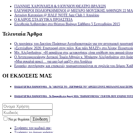
ΓΙΑΝΝΗΣ ΧΑΡΟΥΛΗΣ/8 & 9 ΙΟΥΝΙΟΥ/ΘΕΑΤΡΟ ΒΡΑΧΩΝ
ΕΛΕΥΘΕΡΟΙ ΠΟΛΙΟΡΚΗΜΕΝΟΙ @ ΜΕΓΑΡΟ ΜΟΥΣΙΚΗΣ ΑΘΗΝΩΝ 22 ΜΑΡ
Αντιγόνη Κατσούρη @ HALF NOTE Jazz Club 1 Απριλίου
Ο ΚΑΙΡΟΣ ΣΤΑ ΔΥΤΙΚΑ ΠΡΟΑΣΤΕΙΑ
Ελευθερία Αρβανιτάκη στο Θέατρο Βράχων Σάββατο 5 Σεπτεμβρίου 2015
Τελευταία
Άρθρα
Οι προτάσεις του Δικτύου Πράσινων Αυτοδιοικητικών για την αντιπυρική προστασ
«Σεπτέμβρης 2026: Επιστροφή στην πόλη. Και πάλι ΜΑΖΙ!» στο Άλσος Περιστερί
Μπ. Αλεξανδράτος: «Η ασφάλεια στις μετακινήσεις είναι υπόθεση που αφορά όλου
Ο Αντιπεριφερειάρχης Δυτικού Τομέα Αθηνών κ. Μπάμπης Αλεξανδράτος στη δρά
«Μια αγκαλιά αρκεί… για μια ζωή μαζί!» στο Αιγάλεω
Εργασίες συντήρησης και επισκευές πραγματοποιούνται σε σχολεία του Δήμου Χαϊδ
ΟΙ
ΕΚΔΟΣΕΙΣ ΜΑΣ
ΠΑΙΔΑΓΩΓΙΚΑ ΠΑΡΑΜΥΘΙΑ - Το "ΑΚΟΥΣΕ ΤΟ - ΖΩΓΡΑΦΙΣΕ ΤΟ" ΑΡΕΣΕΙ ΣΤΟΥΣ ΜΕΓΑΛΟΥΣ ΚΑΙ ΞΕΤΡΕ
ΠΑΙΔΑΓΩΓΙΚΑ ΠΑΡΑΜΥΘΙΑ - Το Παραμύθι στη βροχή ΜΙΑ "ΠΑΡΑΜΥΘΕΝΙΑ" ΓΕΦΥΡΑ ΠΟΥ ΕΝΩΝΕΙ ΤΟΥ
Σύνδεση
Να με θυμάσαι
Ξεχάσατε τον κωδικό σας;
Ξεχάσατε το όνομα χρήστη;