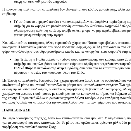
στέγη και στις καθημερινές υπηρεσίες.
Η πραγματική πίεση για τον καταναλωτή δεν εξαντλείται στο κόστος μετακίνησης, αλλά εκτ
επιβίωσης.
Γι’ αυτό και το σημερινό πακέτο είναι ανεπαρκές. Δεν περιλαμβάνει καμία άμεση π
στήριξη για τα χαμηλά και μεσαία εισοδήματα που δεν διαθέτουν όχημα αλλά πληρώ
ολοκληρωμένη πολιτική κατά της ακρίβειας δεν μπορεί να μην περιλαμβάνει μόνιμε
γενικευμένη ανατίμηση στην αγορά.
Και μάλιστα όταν ταυτόχρονα, άλλες ευρωπαϊκές χώρες του Νότου παρεμβαίνουν αποφασι
καυσίμων: Η Ισπανία θα μειώσει τον φόρο προστιθέμενης αξίας (ΦΠΑ) στα καύσιμα από 21% 
φόρο κατανάλωσης στους υδρογονάνθρακες καθώς και να καταργήσει έναν φόρο 5% στην κ
Την Τετάρτη, η Ιταλία μείωσε τον ειδικό φόρο κατανάλωσης στα καύσιμα κατά 25 λ
στήριξης που περιλαμβάνει και έκτακτο φόρο στα κέρδη των πετρελαϊκών εταιρειώ
Ειδικό Φόρο Κατανάλωσης στην Ευρώπη
, διπλάσιο από το κατώτατο όριο που 
άθροισμα της αξίας του καυσίμου πλέον του ΕΦΚ.
Ως Ένωση καταναλωτών, θεωρούμε ότι η χώρα χρειάζεται άμεσα ένα πιο ουσιαστικό και κοιν
συνδυαστικά μέτρα που να καλύπτουν όλο το φάσμα των καταναλωτικών αναγκών. Ένα σχέδι
σε όλη την αλυσίδα εφοδιασμού, ουσιαστικές παρεμβάσεις σε βασικά είδη διατροφής, ειδική
χαμηλών και μεσαίων εισοδημάτων με εισοδηματικά και κοινωνικά κριτήρια, και διάρκεια μ
της κρίσης. Η πρακτική άλλων ευρωπαϊκών χωρών δείχνει τον δρόμο για την άμεση ανακού
αναταραχής αλλά και καταδεικνύει την αναποτελεσματικότητα των ημίμετρων που ανακοιν
H ANAΚΟΙΝΩΣΗ
Τα μέτρα οικονομικής στήριξης, λόγω των επιπτώσεων του πολέμου στη Μέση Ανατολή, πο
για τα νοικοκυριά και τους καταναλωτές. Τα μέτρα περιορίζονται σε ορίζοντα μόλις δύο μ
παρέμβαση στο συνολικό κόστος ζωής.