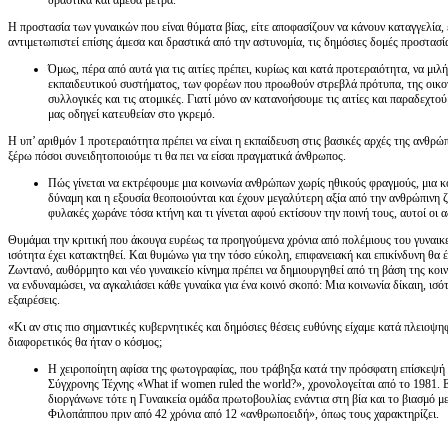
δραστικά και άμεσα μέτρα.
Η προστασία των γυναικών που είναι θύματα βίας, είτε αποφασίζουν να κάνουν καταγγελία, εί
αντιμετωπιστεί επίσης άμεσα και δραστικά από την αστυνομία, τις δημόσιες δομές προστασί
Όμως, πέρα από αυτά για τις αιτίες πρέπει, κυρίως και κατά προτεραιότητα, να μιλήσ
εκπαιδευτικού συστήματος, των φορέων που προωθούν στρεβλά πρότυπα, της οικογέν
συλλογικές και τις ατομικές. Γιατί μόνο αν κατανοήσουμε τις αιτίες και παραδεχτ
μας οδηγεί κατευθείαν στο γκρεμό.
Η υπ’ αριθμόν 1 προτεραιότητα πρέπει να είναι η εκπαίδευση στις βασικές αρχές της ανθρώ
ξέρω πόσοι συνειδητοποιούμε τι θα πει να είσαι πραγματικά άνθρωπος.
Πώς γίνεται να εκτρέφουμε μια κοινωνία ανθρώπων χωρίς ηθικούς φραγμούς, μια κ
δύναμη και η εξουσία θεοποιούνται και έχουν μεγαλύτερη αξία από την ανθρώπινη
φυλακές χωράνε τόσα κτήνη και τι γίνεται αφού εκτίσουν την ποινή τους, αυτοί οι 
Θυμάμαι την κριτική που άκουγα ευρέως τα προηγούμενα χρόνια από πολέμιους του γυναικείο
ισότητα έχει κατακτηθεί. Και θυμώνω για την τόσο εύκολη, επιφανειακή και επικίνδυνη θα έ
Ζωντανό, αυθόρμητο και νέο γυναικείο κίνημα πρέπει να δημιουργηθεί από τη βάση της κοινω
να ενδυναμώσει, να αγκαλιάσει κάθε γυναίκα για ένα κοινό σκοπό: Μια κοινωνία δίκαιη, ισό
εξαιρέσεις.
«Κι αν στις πιο σημαντικές κυβερνητικές και δημόσιες θέσεις ευθύνης είχαμε κατά πλειοψ
διαφορετικός θα ήταν ο κόσμος;
Η χειροποίητη αφίσα της φωτογραφίας, που τράβηξα κατά την πρόσφατη επίσκεψή
Σύγχρονης Τέχνης «What if women ruled the world?», χρονολογείται από το 1981. 
διοργάνωνε τότε η Γυναικεία ομάδα πρωτοβουλίας ενάντια στη βία και το βιασμό μ
Φιλοπάππου πριν από 42 χρόνια από 12 «ανθρωποειδή», όπως τους χαρακτηρίζει.