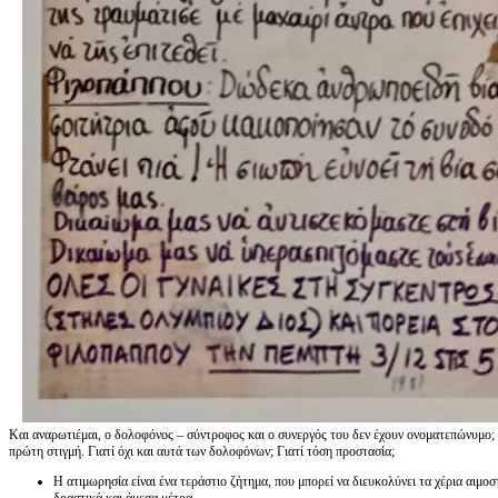
Και αναρωτιέμαι, ο δολοφόνος – σύντροφος και ο συνεργός του δεν έχουν ονοματεπώνυμο;
πρώτη στιγμή. Γιατί όχι και αυτά των δολοφόνων; Γιατί τόση προστασία;
Η ατιμωρησία είναι ένα τεράστιο ζήτημα, που μπορεί να διευκολύνει τα χέρια αιμο