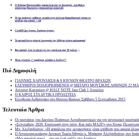
Ο Ανδρέας Παχατουρίδης παραιτείται απο τη δημαρχία - κατεβαίνει
υποψήφιος βουλευτής (αποκλειστικό ρεπορτάζ)
Οι πιο περίεργοι, απίθανοι, αναπάντεχοι αλλά και διασκεδαστικοί τρόποι να
ανοίξεις μία μπύρα! + vid
Covid19 Δεν έχουμε. Χιούμορ έχουμε;
Το αυτοκόλλητο μέσα σε λεωφορείο της Αθήνας ενόψει καλοκαιριού
Βρε παππού, έτσι το κάνατε με την γιαγιά και πριν 50 χρόνια ;;;
Ήταν φτυστός, τ’ ορκίζομαι, ολόιδιος ο Αλέξης!!!
Πιό
Δημοφιλή
ΓΙΑΝΝΗΣ ΧΑΡΟΥΛΗΣ/8 & 9 ΙΟΥΝΙΟΥ/ΘΕΑΤΡΟ ΒΡΑΧΩΝ
ΕΛΕΥΘΕΡΟΙ ΠΟΛΙΟΡΚΗΜΕΝΟΙ @ ΜΕΓΑΡΟ ΜΟΥΣΙΚΗΣ ΑΘΗΝΩΝ 22 ΜΑΡ
Αντιγόνη Κατσούρη @ HALF NOTE Jazz Club 1 Απριλίου
Ο ΚΑΙΡΟΣ ΣΤΑ ΔΥΤΙΚΑ ΠΡΟΑΣΤΕΙΑ
Ελευθερία Αρβανιτάκη στο Θέατρο Βράχων Σάββατο 5 Σεπτεμβρίου 2015
Τελευταία
Άρθρα
Οι προτάσεις του Δικτύου Πράσινων Αυτοδιοικητικών για την αντιπυρική προστασ
«Σεπτέμβρης 2026: Επιστροφή στην πόλη. Και πάλι ΜΑΖΙ!» στο Άλσος Περιστερί
Μπ. Αλεξανδράτος: «Η ασφάλεια στις μετακινήσεις είναι υπόθεση που αφορά όλου
Ο Αντιπεριφερειάρχης Δυτικού Τομέα Αθηνών κ. Μπάμπης Αλεξανδράτος στη δρά
«Μια αγκαλιά αρκεί… για μια ζωή μαζί!» στο Αιγάλεω