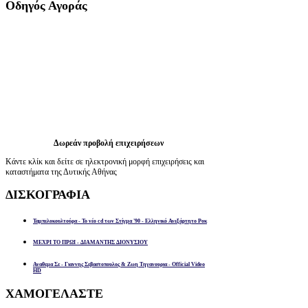
Οδηγός
Αγοράς
Δωρεάν προβολή επιχειρήσεων
Κάντε κλίκ και δείτε σε ηλεκτρονική μορφή επιχειρήσεις και
καταστήματα της Δυτικής Αθήνας
ΔΙΣΚΟΓΡΑΦΙΑ
Ταμπελοκουλτούρα - Το νέο cd των Στίγμα '90 - Ελληνικό Ανεξάρτητο Ροκ
ΜΕΧΡΙ ΤΟ ΠΡΩΙ - ΔΙΑΜΑΝΤΗΣ ΔΙΟΝΥΣΙΟΥ
Αναθεμα Σε - Γιαννης Σεβαστοπουλος & Ζωη Τηγανουρια - Official Video
HD
ΧΑΜΟΓΕΛΑΣΤΕ