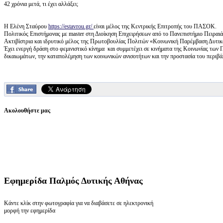
42 χρόνια μετά, τι έχει αλλάξει;
Η Ελένη Σταύρου
https://estavrou.gr/
είναι μέλος της Κεντρικής Επιτροπής του ΠΑΣΟΚ.
Πολιτικός Επιστήμονας με master στη Διοίκηση Επιχειρήσεων από το Πανεπιστήμιο Πειραιά
Ακτιβίστρια και ιδρυτικό μέλος της Πρωτοβουλίας Πολιτών «Κοινωνική Παρέμβαση Δυτι
Έχει ενεργή δράση στο φεμινιστικό κίνημα και συμμετέχει σε κινήματα της Κοινωνίας των
δικαιωμάτων, την καταπολέμηση των κοινωνικών ανισοτήτων και την προστασία του περιβά
Ακολουθήστε μας
Εφημερίδα
Παλμός Δυτικής Αθήνας
Κάντε κλίκ στην φωτογραφία για να διαβάσετε σε ηλεκτρονική
μορφή την εφημερίδα