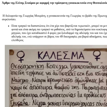
Άρθρο της Ελένης Σταύρου με αφορμή την πρόσφατη γυναικοκτονία στη Θεσσαλονί
Η δολοφονία της Γεωργίας Μουράτη, η γυναικοκτονία της Γεωργίας το βράδυ της Πρωτοχρο
συγκλονίσει.
Είναι τραγικό να διαπιστώνεις ότι ένα χέρι που βαφτίζεται «ερωτικό», μπορεί να 
φονιά και είναι ακόμη πιο τραγικό να μαθαίνεις, από τα δημοσιεύματα που κυκλοφ
μητρώο, που έχει καταδικαστεί 4 φορές για ξυλοδαρμό της αδελφής του και του έχε
αδελφής του, ενώ υπάρχουν σε βάρος του 49 δικογραφίες για βαριά αδικήματα, πως
ελεύθερος.