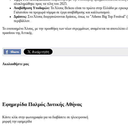
ολοκληρώθηκε προς τα τέλη του 2025.
Αναβάθμιση Υποδομών:
Το Άλσος Βεΐκου είναι το πρώτο στην Ελλάδα με εγκεκρι
Γαλατσίου να προχωρά νόμιμα σε έργα αναβάθμισης και καλλωπισμού.
Δράσεις:
Στο Άλσος διοργανώνονται δράσεις, όπως το "Athens Big Top Festival" 
περιβάλλον.
Το ενοποιημένο Άλσος, με την προσθήκη των νέων στρεμμάτων, αναμένεται να αποτελέσει έ
πρασίνου της Αττικής.
Ακολουθήστε μας
Εφημερίδα
Παλμός Δυτικής Αθήνας
Κάντε κλίκ στην φωτογραφία για να διαβάσετε σε ηλεκτρονική
μορφή την εφημερίδα