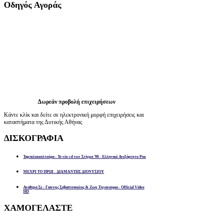
Οδηγός
Αγοράς
Δωρεάν προβολή επιχειρήσεων
Κάντε κλίκ και δείτε σε ηλεκτρονική μορφή επιχειρήσεις και
καταστήματα της Δυτικής Αθήνας
ΔΙΣΚΟΓΡΑΦΙΑ
Ταμπελοκουλτούρα - Το νέο cd των Στίγμα '90 - Ελληνικό Ανεξάρτητο Ροκ
ΜΕΧΡΙ ΤΟ ΠΡΩΙ - ΔΙΑΜΑΝΤΗΣ ΔΙΟΝΥΣΙΟΥ
Αναθεμα Σε - Γιαννης Σεβαστοπουλος & Ζωη Τηγανουρια - Official Video
HD
ΧΑΜΟΓΕΛΑΣΤΕ