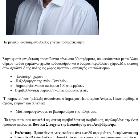
Το μεγάλο, ενοποιημένο Άλσος γίνεται πραγματικότητα.
Στην υφιστάμενη έκταση προστίθενται πάνω από 30 στρέμματα, που εφάπτονται με το Άλσος
σήμερα τα δύο χωμάτινα γήπεδα ποδοσφαίρου και ο όμορος περιβάλλων χώρος.Μια έκταση 
στον σχεδιασμό της πόλης ως χώρος πρασίνου, αναψυχής και πολιτισμού.
Ενοποίηση χώρων
Πεζοδρόμηση της Αγίου Βασιλείου
Δημιουργία ενιαίου πνεύμονα 160 στρεμμάτων
Περιβαλλοντική θωράκιση για τις επόμενες γενιές
Τη σημαντική αυτή εξέλιξη ανακοίνωσε ο Δήμαρχος Περιστερίου Ανδρέας Παχατουρίδης, υπ
σχέδιο, επιμονή και συνέπεια.
Μαζί διαμορφώνουμε το βιώσιμο αύριο της πόλης μας.
Το έργο αυτό, που αποτελεί σημαντική περιβαλλοντική αναβάθμιση, περιλαμβάνει την ένταξ
πράσινου πνεύμονα.
Βασικά Στοιχεία της Ενοποίησης και Αναβάθμισης:
Επέκταση:
Προστίθενται νέες εκτάσεις άνω των 30 στρεμμάτων, διευρύνοντας ση
Έργα στο Άλσος Βεΐκου:
Παράλληλα με την ενοποίηση, πραγματοποιείται ολική 