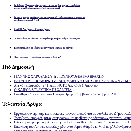
Ο Ανδρέας Παχατουρίδης παραιτείται απο τη δημαρχία - κατεβαίνει
υποψήφιος βουλευτής (αποκλειστικό ρεπορτάζ)
Οι πιο περίεργοι, απίθανοι, αναπάντεχοι αλλά και διασκεδαστικοί τρόποι να
ανοίξεις μία μπύρα! + vid
Covid19 Δεν έχουμε. Χιούμορ έχουμε;
Το αυτοκόλλητο μέσα σε λεωφορείο της Αθήνας ενόψει καλοκαιριού
Βρε παππού, έτσι το κάνατε με την γιαγιά και πριν 50 χρόνια ;;;
Ήταν φτυστός, τ’ ορκίζομαι, ολόιδιος ο Αλέξης!!!
Πιό
Δημοφιλή
ΓΙΑΝΝΗΣ ΧΑΡΟΥΛΗΣ/8 & 9 ΙΟΥΝΙΟΥ/ΘΕΑΤΡΟ ΒΡΑΧΩΝ
ΕΛΕΥΘΕΡΟΙ ΠΟΛΙΟΡΚΗΜΕΝΟΙ @ ΜΕΓΑΡΟ ΜΟΥΣΙΚΗΣ ΑΘΗΝΩΝ 22 ΜΑΡ
Αντιγόνη Κατσούρη @ HALF NOTE Jazz Club 1 Απριλίου
Ο ΚΑΙΡΟΣ ΣΤΑ ΔΥΤΙΚΑ ΠΡΟΑΣΤΕΙΑ
Ελευθερία Αρβανιτάκη στο Θέατρο Βράχων Σάββατο 5 Σεπτεμβρίου 2015
Τελευταία
Άρθρα
Εργασίες συντήρησης και επισκευές πραγματοποιούνται σε σχολεία του Δήμου Χαϊδ
Έναρξη του προγράμματος στειρώσεων και περίθαλψης αδέσποτων γατών του Δήμ
Ολοκληρώθηκε με μεγάλη επιτυχία «Το Σινεμά Πάει Πλατεία» στις γειτονιές του Π
Επίσκεψη του Αντιπεριφερειάρχη Δυτικού Τομέα Αθηνών κ. Μπάμπη Αλεξανδράτο
Μητροπολίτη Περιστερίου κ.κ. Γρηγόριο