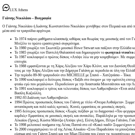
LUX Athens
Γιάννης Νικολάου – Βιογραφία
Ο Γιάννης Νικολάου ή Ιωάννης Κωνσταντίνου Νικολάου γεννήθηκε στον Πειραιά και από π
μέσα από τα τραγούδια αργότερα.
Το 1974 παίρνει μαθήματα κλασσικής κιθάρας και θεωρίας της μουσικής από τον Γ
Μιτζέλο το πρώτο ερασιτεχνικό συγκρότημα.
Το 1980 γνωρίζει τον Σκωτσέζο μουσικό Howe Stewart και παίζουν στην Ελλάδα κ
Το 1985 γνωρίζει τον Παντελή Θαλασσινό και δημιουργούν το
φωνητικό ντουέτο 
Το 1987 κυκλοφορεί ο πρώτος δίσκος «Απόψε λέω να μην κοιμηθούμε». Με συμμε
επιτυχία.
Το 1988 εμφανίζονται με τη Χάρις Αλεξίου τον Χάρυ Κλύνν, και τον Διονύση Θεο
τους με την Χάρις Αλεξίου και την Δήμητρα Γαλάνη με περιοδεία σε όλη την Ελλά
Την περίοδο 89-90 τραγουδούν στο ΜICHELLE με Σπανό – Χατζηνάσιο – Τόκα.
Το 1990 κυκλοφορεί ο δεύτερος δίσκος «Ταξίδι στο όνειρο» με την ομότιτλη επιτυ
φταίω εγώ που μεγαλώνω». Περιοδεύουν με την Αναστασία Μουτσάτσου και την Λ
Το 1991 κυκλοφορεί ο τρίτος και τελευταίος δίσκος των Λαθρεπιβατών «Έτσι απλά
Βασίλη Καζούλλη.
1992-93 Διάλυση των Λαθρεπιβατών.
1994 Πρώτος προσωπικός δίσκος του Γιάννη με τίτλο «Όνειρα Αυθαίρετα». Συμμετ
ανταπόκριση και πολύ καλές κριτικές. Κοινές εμφανίσεις σε μουσικές σκηνές.
1995 δεύτερος προσωπικός δίσκος «Χωρίς πυξίδα» με το διαχρονικό «Του φεγγαρι
καρδιές» Εμφανίσεις σε μουσικές σκηνές και συναυλίες. Παράλληλα με την προσωπ
Αλκαίου (Ίχνος), Κώστα Μάντζιο (Απόψε γίνε), Ελένη Δήμου, Πέτρο Γαϊτάνο, Γι
Το 1998 μελοποιεί ποιήματα της Λένας Παππά στο cd «Κακό παιδί» Συμμετέχουν ο
Το 2000 ενορχηστρώνει το cd της Λένας Αλκαίου «Στου Παραδείσου τα μπουζούκι
εύσημα από τον Γιάννη Σπανό και τον Μίμη Πλέσσα που έχουν τις περισσότερες σ