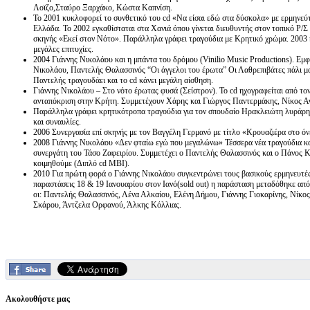
Λοϊζο,Σταύρο Ξαρχάκο, Κώστα Καπνίση.
Το 2001 κυκλοφορεί το συνθετικό του cd «Να είσαι εδώ στα δύσκολα» με ερμηνεύτ
Ελλάδα. Το 2002 εγκαθίσταται στα Χανιά όπου γίνεται διευθυντής στον τοπικό Ρ/Σ
σκηνής «Εκεί στον Νότο». Παράλληλα γράφει τραγούδια με Κρητικό χρώμα. 2003 κ
μεγάλες επιτυχίες.
2004 Γιάννης Νικολάου και η μπάντα του δρόμου (Vinilio Music Productions). Εμφα
Νικολάου, Παντελής Θαλασσινός “Οι άγγελοι του έρωτα” Oι Λαθρεπιβάτες πάλι μαζ
Παντελής τραγουδάει και το cd κάνει μεγάλη αίσθηση.
Γιάννης Νικολάου – Στο νότο έρωτας φυσά (Σείστρον). Το cd ηχογραφείται από τον
ανταπόκριση στην Κρήτη. Συμμετέχουν Χάρης και Γιώργος Παντερμάκης, Νίκος Α
Παράλληλα γράφει κρητικότροπα τραγούδια για τον σπουδαίο Ηρακλειώτη λυράρη
και συναυλίες.
2006 Συνεργασία επί σκηνής με τον Βαγγέλη Γερμανό με τίτλο «Κρουαζιέρα στο όν
2008 Γιάννης Νικολάου «Δεν φταίω εγώ που μεγαλώνω» Τέσσερα νέα τραγούδια και 
συνεργάτη του Τάσο Ζαφειρίου. Συμμετέχει ο Παντελής Θαλασσινός και ο Πάνος Κ
κοιμηθούμε (Διπλό cd MBI).
2010 Για πρώτη φορά ο Γιάννης Νικολάου συγκεντρώνει τους βασικούς ερμηνευτές 
παραστάσεις 18 & 19 Ιανουαρίου στον Ιανό(sold out) η παράσταση μεταδόθηκε από 
οι: Παντελής Θαλασσινός, Λένα Αλκαίου, Ελένη Δήμου, Γιάννης Γιοκαρίνης, Νίκ
Σκάρου, Άντζελα Ορφανού, Άλκης Κόλλιας.
Ακολουθήστε μας