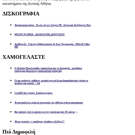
καταστήματα της Δυτικής Αθήνας
ΔΙΣΚΟΓΡΑΦΙΑ
Ταμπελοκουλτούρα - Το νέο cd των Στίγμα '90 - Ελληνικό Ανεξάρτητο Ροκ
ΜΕΧΡΙ ΤΟ ΠΡΩΙ - ΔΙΑΜΑΝΤΗΣ ΔΙΟΝΥΣΙΟΥ
Αναθεμα Σε - Γιαννης Σεβαστοπουλος & Ζωη Τηγανουρια - Official Video
HD
ΧΑΜΟΓΕΛΑΣΤΕ
Ο Ανδρέας Παχατουρίδης παραιτείται απο τη δημαρχία - κατεβαίνει
υποψήφιος βουλευτής (αποκλειστικό ρεπορτάζ)
Οι πιο περίεργοι, απίθανοι, αναπάντεχοι αλλά και διασκεδαστικοί τρόποι να
ανοίξεις μία μπύρα! + vid
Covid19 Δεν έχουμε. Χιούμορ έχουμε;
Το αυτοκόλλητο μέσα σε λεωφορείο της Αθήνας ενόψει καλοκαιριού
Βρε παππού, έτσι το κάνατε με την γιαγιά και πριν 50 χρόνια ;;;
Ήταν φτυστός, τ’ ορκίζομαι, ολόιδιος ο Αλέξης!!!
Πιό
Δημοφιλή