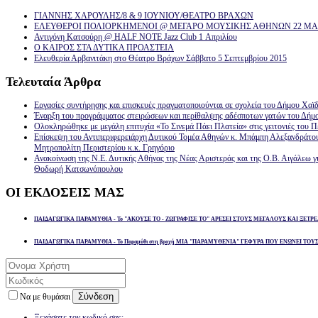
ΓΙΑΝΝΗΣ ΧΑΡΟΥΛΗΣ/8 & 9 ΙΟΥΝΙΟΥ/ΘΕΑΤΡΟ ΒΡΑΧΩΝ
ΕΛΕΥΘΕΡΟΙ ΠΟΛΙΟΡΚΗΜΕΝΟΙ @ ΜΕΓΑΡΟ ΜΟΥΣΙΚΗΣ ΑΘΗΝΩΝ 22 ΜΑΡ
Αντιγόνη Κατσούρη @ HALF NOTE Jazz Club 1 Απριλίου
Ο ΚΑΙΡΟΣ ΣΤΑ ΔΥΤΙΚΑ ΠΡΟΑΣΤΕΙΑ
Ελευθερία Αρβανιτάκη στο Θέατρο Βράχων Σάββατο 5 Σεπτεμβρίου 2015
Τελευταία
Άρθρα
Εργασίες συντήρησης και επισκευές πραγματοποιούνται σε σχολεία του Δήμου Χαϊδ
Έναρξη του προγράμματος στειρώσεων και περίθαλψης αδέσποτων γατών του Δήμ
Ολοκληρώθηκε με μεγάλη επιτυχία «Το Σινεμά Πάει Πλατεία» στις γειτονιές του Π
Επίσκεψη του Αντιπεριφερειάρχη Δυτικού Τομέα Αθηνών κ. Μπάμπη Αλεξανδράτο
Μητροπολίτη Περιστερίου κ.κ. Γρηγόριο
Ανακοίνωση της Ν.Ε. Δυτικής Αθήνας της Νέας Αριστεράς και της Ο.Β. Αιγάλεω γ
Θοδωρή Κατσωνόπουλου
ΟΙ
ΕΚΔΟΣΕΙΣ ΜΑΣ
ΠΑΙΔΑΓΩΓΙΚΑ ΠΑΡΑΜΥΘΙΑ - Το "ΑΚΟΥΣΕ ΤΟ - ΖΩΓΡΑΦΙΣΕ ΤΟ" ΑΡΕΣΕΙ ΣΤΟΥΣ ΜΕΓΑΛΟΥΣ ΚΑΙ ΞΕΤΡΕ
ΠΑΙΔΑΓΩΓΙΚΑ ΠΑΡΑΜΥΘΙΑ - Το Παραμύθι στη βροχή ΜΙΑ "ΠΑΡΑΜΥΘΕΝΙΑ" ΓΕΦΥΡΑ ΠΟΥ ΕΝΩΝΕΙ ΤΟΥ
Σύνδεση
Να με θυμάσαι
Ξεχάσατε τον κωδικό σας;