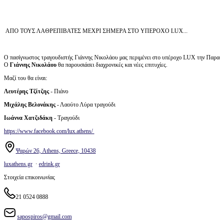
ΑΠΟ ΤΟΥΣ ΛΑΘΡΕΠΙΒΑΤΕΣ ΜΕΧΡΙ ΣΗΜΕΡΑ ΣΤΟ ΥΠΕΡΟΧΟ LUX...
Ο πασίγνωστος τραγουδιστής Γιάννης Νικολάου μας περιμένει στο υπέροχο LUX την Παρ
Ο
Γιάννης Νικολάου
θα παρουσιάσει διαχρονικές και νέες επιτυχίες.
Μαζί του θα είναι:
Λευτέρης Τζίτζης
- Πιάνο
Μιχάλης Βελονάκης
- Λαούτο Λύρα τραγούδι
Ιωάννα Χατζιδάκη
- Τραγούδι
https://www.facebook.com/lux.athens/
Ψαρών 26, Athens, Greece, 10438
luxathens.gr
·
edrink.gr
Στοιχεία επικοινωνίας
21 0524 0888
sapospiros@gmail.com