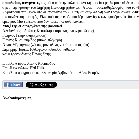
σπουδαίους συνεργάτες
της μέσα από την πολύ σημαντική πορεία της, θα μας ταξιδέψει 
αγάπη την κρυφή» του Δημήτρη Παπαδημητρίου ως «Άτομα» του Στάθη Δρογώση και το «
«Κρατήσου από μένα» στο «Παράπονο» του Ελύτη και στην «Αρχή των Τραγουδιών».
Αυτή
μία συνάντηση κορυφής. Είναι από τις στιγμές που ξέρει κανείς εκ των προτέρων ότι θα μεί
εμπειρία. Μία εμπειρία που δεν πρέπει να χάσει κανείς...
Μαζί της οι συνεργάτες της μουσικοί:
Αλέξανδρος – Δράκος Κτιστάκης (τύμπανα, ενορχηστρώσεις)
Γιώργος Γεωργιάδης (μπάσο)
Γιάννης Κυριμκυρίδης (πιάνο, πλήκτρα)
Νίκος Μέρμηγκας (λάφτα, μαντολίνο, λαούτο, μπουζούκι)
Δημήτρης Τσάκας (σαξόφωνο, κλασσική κιθάρα)
και ο τραγουδιστής Πάνος Ζώης
Επιμέλεια ήχου: Χάρης Κρεμμύδας
Επιμέλεια φώτων: Phil Hills
Επιμέλεια προγράμματος: Ελευθερία Αρβανιτάκη – Λήδα Ρουμάνη
Ακολουθήστε μας