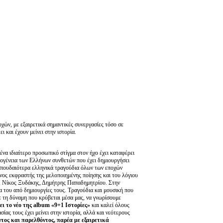
χών, με εξαιρετικά σημαντικές συνεργασίες τόσο σε
 και έχουν μείνει στην ιστορία.
ένα ιδιαίτερο προσωπικό στίγμα στον ήχο έχει καταφέρει
κογένεια των Ελλήνων συνθετών που έχει δημιουργήσει
πουδαιότερα ελληνικά τραγούδια όλων των εποχών
ος εκφραστής της μελοποιημένης ποίησης και του λόγιου
, Νίκος Ξυδάκης, Δημήτρης Παπαδημητρίου. Στην
α του από δημιουργίες τους. Τραγούδια και μουσική που
 τη δύναμη που κρύβεται μέσα μας, να γνωρίσουμε
ει το νέο της album «9+1 Ιστορίες»
και καλεί όλους
ίας τους έχει μείνει στην ιστορία, αλλά και νεότερους
ος και παρελθόντος, παρέα με εξαιρετικά