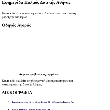
Εφημερίδα
Παλμός Δυτικής Αθήνας
Κάντε κλίκ στην φωτογραφία για να διαβάσετε σε ηλεκτρονική
μορφή την εφημερίδα
Οδηγός
Αγοράς
Δωρεάν προβολή επιχειρήσεων
Κάντε κλίκ και δείτε σε ηλεκτρονική μορφή επιχειρήσεις και
καταστήματα της Δυτικής Αθήνας
ΔΙΣΚΟΓΡΑΦΙΑ
Ταμπελοκουλτούρα - Το νέο cd των Στίγμα '90 - Ελληνικό Ανεξάρτητο Ροκ
ΜΕΧΡΙ ΤΟ ΠΡΩΙ - ΔΙΑΜΑΝΤΗΣ ΔΙΟΝΥΣΙΟΥ