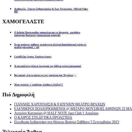
Αναθεμα Σε - Γιαννης Σεβαστοπουλος & Ζωη Τηγανουρια - Official Video
HD
ΧΑΜΟΓΕΛΑΣΤΕ
Ο Ανδρέας Παχατουρίδης παραιτείται απο τη δημαρχία - κατεβαίνει
υποψήφιος βουλευτής (αποκλειστικό ρεπορτάζ)
Οι πιο περίεργοι, απίθανοι, αναπάντεχοι αλλά και διασκεδαστικοί τρόποι να
ανοίξεις μία μπύρα! + vid
Covid19 Δεν έχουμε. Χιούμορ έχουμε;
Το αυτοκόλλητο μέσα σε λεωφορείο της Αθήνας ενόψει καλοκαιριού
Βρε παππού, έτσι το κάνατε με την γιαγιά και πριν 50 χρόνια ;;;
Ήταν φτυστός, τ’ ορκίζομαι, ολόιδιος ο Αλέξης!!!
Πιό
Δημοφιλή
ΓΙΑΝΝΗΣ ΧΑΡΟΥΛΗΣ/8 & 9 ΙΟΥΝΙΟΥ/ΘΕΑΤΡΟ ΒΡΑΧΩΝ
ΕΛΕΥΘΕΡΟΙ ΠΟΛΙΟΡΚΗΜΕΝΟΙ @ ΜΕΓΑΡΟ ΜΟΥΣΙΚΗΣ ΑΘΗΝΩΝ 22 ΜΑΡ
Αντιγόνη Κατσούρη @ HALF NOTE Jazz Club 1 Απριλίου
Ο ΚΑΙΡΟΣ ΣΤΑ ΔΥΤΙΚΑ ΠΡΟΑΣΤΕΙΑ
Ελευθερία Αρβανιτάκη στο Θέατρο Βράχων Σάββατο 5 Σεπτεμβρίου 2015
Τελευταία
Άρθρα