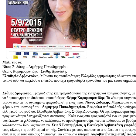
Μαζί της οι:
Νίκος Ξυδάκης – Δημήτρης Παπαδημητρίου
Θέμης Καραμουρατίδης - Στάθης Δρογώσης
Ελευθερία Αρβανιτάκη.
Μία από τις σπουδαιότερες Ελληνίδες ερμηνεύτριες όλων των επο
τοπικό όσο και παγκόσμιο επίπεδο, που έχει τραγουδήσει τραγούδια που μας έχουν σημαδέψει
Στάθης Δρογώσης.
Τραγουδιστής και τραγουδοποιός της έντεχνης και ποπ/ροκ σκηνής, με 
να δημιουργήσει το δικό του μουσικό ύφος.
Θέμης Καραμουρατίδης.
Το νέο αίμα στην οι
μερικά από τα πιο αγαπημένα τραγούδια στην εποχή μας.
Νίκος Ξυδάκης.
Μερικά από τα σ
φέρουν την υπογραφή του.
Δημήτρης Παπαδημητρίου.
Θεωρείται από πολλούς ο σύγχρον
ελληνικού τραγουδιού. Ελευθερία Αρβανιτάκη, Στάθης Δρογώσης, Θέμης Καραμουρατίδης
πραγματικότητα δεν χρειάζονται συστάσεις... Κάθε ένας από εμάς κουβαλά ένα κομμάτι μέσ
μας έκαναν να γελάσουμε, να κλάψουμε, να προβληματιστούμε, να αναπολίσουμε, να βρούμε
καλύτερα τον ίδιο μας τον εαυτό.
Στις 5 Σεπτεμβρίου, η Ελευθερία Αρβανιτάκη γιορτάζ
τους φίλους της συνθέτες επί σκηνής. Συνθέτες με τους οποίους το αποτέλεσμα της συνεργασ
συνθέτες με τους οποίους δημιουργεί μία καινούρια ιστορία.
Ακροβατώντας μεταξύ παρόντ