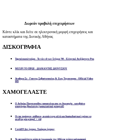
Δωρεάν προβολή επιχειρήσεων
Κάντε κλίκ και δείτε σε ηλεκτρονική μορφή επιχειρήσεις και
καταστήματα της Δυτικής Αθήνας
ΔΙΣΚΟΓΡΑΦΙΑ
Ταμπελοκουλτούρα - Το νέο cd των Στίγμα '90 - Ελληνικό Ανεξάρτητο Ροκ
ΜΕΧΡΙ ΤΟ ΠΡΩΙ - ΔΙΑΜΑΝΤΗΣ ΔΙΟΝΥΣΙΟΥ
Αναθεμα Σε - Γιαννης Σεβαστοπουλος & Ζωη Τηγανουρια - Official Video
HD
ΧΑΜΟΓΕΛΑΣΤΕ
Ο Ανδρέας Παχατουρίδης παραιτείται απο τη δημαρχία - κατεβαίνει
υποψήφιος βουλευτής (αποκλειστικό ρεπορτάζ)
Οι πιο περίεργοι, απίθανοι, αναπάντεχοι αλλά και διασκεδαστικοί τρόποι να
ανοίξεις μία μπύρα! + vid
Covid19 Δεν έχουμε. Χιούμορ έχουμε;
Το αυτοκόλλητο μέσα σε λεωφορείο της Αθήνας ενόψει καλοκαιριού