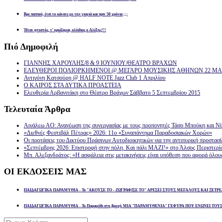
Βρε παππού, έτσι το κάνατε με την γιαγιά και πριν 50 χρόνια ;;;
Ήταν φτυστός, τ’ ορκίζομαι, ολόιδιος ο Αλέξης!!!
Πιό
Δημοφιλή
ΓΙΑΝΝΗΣ ΧΑΡΟΥΛΗΣ/8 & 9 ΙΟΥΝΙΟΥ/ΘΕΑΤΡΟ ΒΡΑΧΩΝ
ΕΛΕΥΘΕΡΟΙ ΠΟΛΙΟΡΚΗΜΕΝΟΙ @ ΜΕΓΑΡΟ ΜΟΥΣΙΚΗΣ ΑΘΗΝΩΝ 22 ΜΑΡ
Αντιγόνη Κατσούρη @ HALF NOTE Jazz Club 1 Απριλίου
Ο ΚΑΙΡΟΣ ΣΤΑ ΔΥΤΙΚΑ ΠΡΟΑΣΤΕΙΑ
Ελευθερία Αρβανιτάκη στο Θέατρο Βράχων Σάββατο 5 Σεπτεμβρίου 2015
Τελευταία
Άρθρα
Αιγάλεω ΑΟ: Ανανέωση της συνεργασίας με τους προπονητές Τάσο Μπούκη και Ν
«Διεθνές Φεστιβάλ Πέτρας» 2026: 11ο «Συναπάντημα Παραδοσιακών Χορών»
Οι προτάσεις του Δικτύου Πράσινων Αυτοδιοικητικών για την αντιπυρική προστασ
«Σεπτέμβρης 2026: Επιστροφή στην πόλη. Και πάλι ΜΑΖΙ!» στο Άλσος Περιστερί
Μπ. Αλεξανδράτος: «Η ασφάλεια στις μετακινήσεις είναι υπόθεση που αφορά όλου
ΟΙ
ΕΚΔΟΣΕΙΣ ΜΑΣ
ΠΑΙΔΑΓΩΓΙΚΑ ΠΑΡΑΜΥΘΙΑ - Το "ΑΚΟΥΣΕ ΤΟ - ΖΩΓΡΑΦΙΣΕ ΤΟ" ΑΡΕΣΕΙ ΣΤΟΥΣ ΜΕΓΑΛΟΥΣ ΚΑΙ ΞΕΤΡΕ
ΠΑΙΔΑΓΩΓΙΚΑ ΠΑΡΑΜΥΘΙΑ - Το Παραμύθι στη βροχή ΜΙΑ "ΠΑΡΑΜΥΘΕΝΙΑ" ΓΕΦΥΡΑ ΠΟΥ ΕΝΩΝΕΙ ΤΟΥ