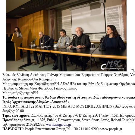
"
Σολωμός Σύνθεση-Διεύθυνση: Γιάννης Μαρκόπουλος Eρμηνεύουν: Γιώργος Νταλάρας, Vas
Αφήγηση: Καρυοφυλλιά Καραμπέτη
Με τη συμμετοχή της Χορωδίας «ΔΕΗ-ΔΕΔΔΗΕ» και της Εθνικής Συμφωνικής Ορχήστρα
Ηχοληψία: Steven Maes Φωτισμοί: Γιώργος Τέλλος
Με τη στήριξη της: ΔΕΗ
Τα έσοδα της παράστασης θα διατεθούν για τη σίτιση παιδιών αδύναμων οικονομικ
Ιεράς Αρχιεπισκοπής Αθηνών «Αποστολή»
ΙΝFO: ΚΥΡΙΑΚΗ 22 ΜΑΡΤΙΟΥ 2015 ΜΕΓΑΡΟ ΜΟΥΣΙΚΗΣ ΑΘΗΝΩΝ (Βασ. Σοφίας 
έναρξης: 20.00
Τιμές εισιτηρίων:
Διακεκριμένη: 48€ Α' Ζώνη: 37€ Β' Ζώνη: 25€ Γ' Ζώνη: 15€ Περιορισμέν
Προπώληση:
Viva.gr, 11876, Public, Παπασωτηρίου, Seven Spots, Ιανός, Reload Ταμεί
τηλ. κρατήσεων 2107282333,
www.megaron.gr
ΠΑΡΑΓΩΓΗ
:
People Entertainment Group,Tel. +30 211 012 9200, www.people.gr