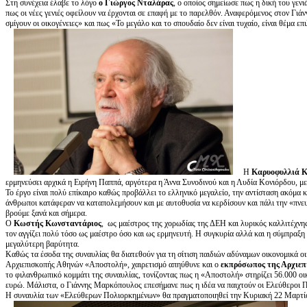
Στη συνέχεια έλαβε το λόγο
ο Γιώργος Νταλάρας
, ο οποίος σημείωσε πως η δική του γενι
πως οι νέες γενιές οφείλουν να έρχονται σε επαφή με το παρελθόν. Αναφερόμενος στον Γι
σμίγουν οι οικογένειες» και πως «Το μεγάλο και το σπουδαίο δεν είναι τυχαίο, είναι θέμα ε
Η
Καρυοφυλλιά 
ερμηνεύσει αρχικά η Ειρήνη Παππά, αργότερα η Άννα Συνοδινού και η Λυδία Κονιόρδου, με
Το έργο είναι πολύ επίκαιρο καθώς προβάλλει το ελληνικό μεγαλείο, την αντίσταση ακόμα κ
άνθρωποι κατάφεραν να καταπολεμήσουν και με αυτοθυσία να κερδίσουν και πάλι την «πνευμ
βρούμε ξανά και σήμερα.
Ο
Κωστής Κωνσταντάριος
, ως μαέστρος της χορωδίας της ΔΕΗ και λυρικός καλλιτέχνη
τον αγγίζει πολύ τόσο ως μαέστρο όσο και ως ερμηνευτή. Η συγκυρία αλλά και η σύμπραξη 
μεγαλύτερη βαρύτητα.
Καθώς τα έσοδα της συναυλίας θα διατεθούν για τη σίτιση παιδιών αδύναμων οικονομικά ο
Αρχιεπισκοπής Αθηνών «Αποστολή», χαιρετισμό απηύθυνε και ο
εκπρόσωπος της Αρχιε
το φιλανθρωπικό κομμάτι της συναυλίας, τονίζοντας πως η «Αποστολή» στηρίζει 56.000 οι
ευρώ. Μάλιστα, ο Γιάννης Μαρκόπουλος επεσήμανε πως η ιδέα να παιχτούν οι Ελεύθεροι 
Η συναυλία των «Ελεύθερων Πολιορκημένων» θα πραγματοποιηθεί την Κυριακή 22 Μαρτί