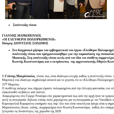
Συνέντευξη τύπου
ΓΙΑΝΝΗΣ ΜΑΡΚΟΠΟΥΛΟΣ
«ΟΙ ΕΛΕΥΘΕΡΟΙ ΠΟΛΙΟΡΚΗΜΕΝΟΙ»
Ποίηση: ΔΙΟΝΥΣΙΟΣ ΣΟΛΩΜΟΣ
Στο διαχρονικό μήνυμα του εμβληματικού του έργου «Ελεύθεροι Πολιορκημ
συνέντευξη τύπου που πραγματοποιήθηκε για την παρουσίαση της συναυλίας
Μουσικής. Στη συνέντευξη τύπου εκτός από τον ίδιο τον συνθέτη συμμετεί
Κωστής Κωνσταντάρας και ο εκπρόσωπος της αρχιεπισκοπής Αθηνών Κωσ
Ο
Γιάννης Μακρόπουλος
, τόνισε πως είναι ιδιαίτερα ευτυχής καθώς η συνέντευξη τύπου
Μαρτίου) ενώ ιδιαίτερο συμβολισμό αποκτά και το γεγονός ότι οι «Ελεύθεροι Πολιορκημένο
ης
25
Μαρτίου.
Ο συνθέτης ανέφερε πως σήμερα είμαστε πολιορκημένοι από την έλλειψη φαντασίας ενώ τό
εξακολουθεί να βάλετε από παντού.
Αναφερόμενος στο Γιώργο Νταλάρα είπε χαρακτηριστικά πως από την αρχή ήταν να τραγουδ
αυτή τη συνεργασία. Δήλωσε επίσης πολύ χαρούμενος για τη συνεργασία με τον Vassilikos ο
Καρυοφυλλιά Καραμπέτη επισήμανε πως παρ’ όλο που είναι ταπεινή και ήσυχη είναι η σημ
Μαρκόπουλος έδωσε, επίσης, συγχαρητήρια στον Κωστή Κωνσταντάρα, καθώς δεν υπάρχει 
ξεπερνάει τις δυνατότητες της χορωδία της ΔΕΗ.