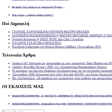
Βρε παππού, έτσι το κάνατε με την γιαγιά και πριν 50 χρόνια ;;;
Ήταν φτυστός, τ’ ορκίζομαι, ολόιδιος ο Αλέξης!!!
Πιό
Δημοφιλή
ΓΙΑΝΝΗΣ ΧΑΡΟΥΛΗΣ/8 & 9 ΙΟΥΝΙΟΥ/ΘΕΑΤΡΟ ΒΡΑΧΩΝ
ΕΛΕΥΘΕΡΟΙ ΠΟΛΙΟΡΚΗΜΕΝΟΙ @ ΜΕΓΑΡΟ ΜΟΥΣΙΚΗΣ ΑΘΗΝΩΝ 22 ΜΑΡ
Αντιγόνη Κατσούρη @ HALF NOTE Jazz Club 1 Απριλίου
Ο ΚΑΙΡΟΣ ΣΤΑ ΔΥΤΙΚΑ ΠΡΟΑΣΤΕΙΑ
Ελευθερία Αρβανιτάκη στο Θέατρο Βράχων Σάββατο 5 Σεπτεμβρίου 2015
Τελευταία
Άρθρα
Αιγάλεω ΑΟ: Ανανέωση της συνεργασίας με τους προπονητές Τάσο Μπούκη και Ν
«Διεθνές Φεστιβάλ Πέτρας» 2026: 11ο «Συναπάντημα Παραδοσιακών Χορών»
Οι προτάσεις του Δικτύου Πράσινων Αυτοδιοικητικών για την αντιπυρική προστασ
«Σεπτέμβρης 2026: Επιστροφή στην πόλη. Και πάλι ΜΑΖΙ!» στο Άλσος Περιστερί
Μπ. Αλεξανδράτος: «Η ασφάλεια στις μετακινήσεις είναι υπόθεση που αφορά όλου
ΟΙ
ΕΚΔΟΣΕΙΣ ΜΑΣ
ΠΑΙΔΑΓΩΓΙΚΑ ΠΑΡΑΜΥΘΙΑ - Το "ΑΚΟΥΣΕ ΤΟ - ΖΩΓΡΑΦΙΣΕ ΤΟ" ΑΡΕΣΕΙ ΣΤΟΥΣ ΜΕΓΑΛΟΥΣ ΚΑΙ ΞΕΤΡΕ
ΠΑΙΔΑΓΩΓΙΚΑ ΠΑΡΑΜΥΘΙΑ - Το Παραμύθι στη βροχή ΜΙΑ "ΠΑΡΑΜΥΘΕΝΙΑ" ΓΕΦΥΡΑ ΠΟΥ ΕΝΩΝΕΙ ΤΟΥ