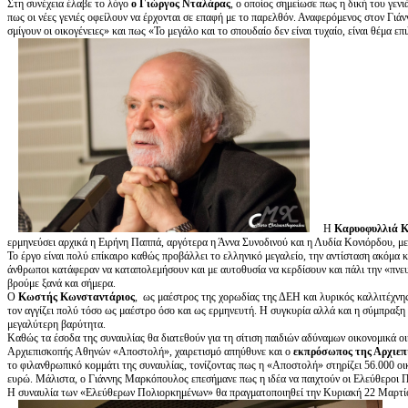
Στη συνέχεια έλαβε το λόγο
ο Γιώργος Νταλάρας
, ο οποίος σημείωσε πως η δική του γενι
πως οι νέες γενιές οφείλουν να έρχονται σε επαφή με το παρελθόν. Αναφερόμενος στον Γι
σμίγουν οι οικογένειες» και πως «Το μεγάλο και το σπουδαίο δεν είναι τυχαίο, είναι θέμα ε
Η
Καρυοφυλλιά 
ερμηνεύσει αρχικά η Ειρήνη Παππά, αργότερα η Άννα Συνοδινού και η Λυδία Κονιόρδου, με
Το έργο είναι πολύ επίκαιρο καθώς προβάλλει το ελληνικό μεγαλείο, την αντίσταση ακόμα κ
άνθρωποι κατάφεραν να καταπολεμήσουν και με αυτοθυσία να κερδίσουν και πάλι την «πνευμ
βρούμε ξανά και σήμερα.
Ο
Κωστής Κωνσταντάριος
, ως μαέστρος της χορωδίας της ΔΕΗ και λυρικός καλλιτέχνη
τον αγγίζει πολύ τόσο ως μαέστρο όσο και ως ερμηνευτή. Η συγκυρία αλλά και η σύμπραξη 
μεγαλύτερη βαρύτητα.
Καθώς τα έσοδα της συναυλίας θα διατεθούν για τη σίτιση παιδιών αδύναμων οικονομικά ο
Αρχιεπισκοπής Αθηνών «Αποστολή», χαιρετισμό απηύθυνε και ο
εκπρόσωπος της Αρχιε
το φιλανθρωπικό κομμάτι της συναυλίας, τονίζοντας πως η «Αποστολή» στηρίζει 56.000 οι
ευρώ. Μάλιστα, ο Γιάννης Μαρκόπουλος επεσήμανε πως η ιδέα να παιχτούν οι Ελεύθεροι 
Η συναυλία των «Ελεύθερων Πολιορκημένων» θα πραγματοποιηθεί την Κυριακή 22 Μαρτί