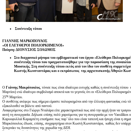
Συνέντευξη τύπου
ΓΙΑΝΝΗΣ ΜΑΡΚΟΠΟΥΛΟΣ
«ΟΙ ΕΛΕΥΘΕΡΟΙ ΠΟΛΙΟΡΚΗΜΕΝΟΙ»
Ποίηση: ΔΙΟΝΥΣΙΟΣ ΣΟΛΩΜΟΣ
Στο διαχρονικό μήνυμα του εμβληματικού του έργου «Ελεύθεροι Πολιορκημ
συνέντευξη τύπου που πραγματοποιήθηκε για την παρουσίαση της συναυλίας
Μουσικής. Στη συνέντευξη τύπου εκτός από τον ίδιο τον συνθέτη συμμετεί
Κωστής Κωνσταντάρας και ο εκπρόσωπος της αρχιεπισκοπής Αθηνών Κωσ
Ο
Γιάννης Μακρόπουλος
, τόνισε πως είναι ιδιαίτερα ευτυχής καθώς η συνέντευξη τύπου
Μαρτίου) ενώ ιδιαίτερο συμβολισμό αποκτά και το γεγονός ότι οι «Ελεύθεροι Πολιορκημένο
ης
25
Μαρτίου.
Ο συνθέτης ανέφερε πως σήμερα είμαστε πολιορκημένοι από την έλλειψη φαντασίας ενώ τό
εξακολουθεί να βάλετε από παντού.
Αναφερόμενος στο Γιώργο Νταλάρα είπε χαρακτηριστικά πως από την αρχή ήταν να τραγουδ
αυτή τη συνεργασία. Δήλωσε επίσης πολύ χαρούμενος για τη συνεργασία με τον Vassilikos ο
Καρυοφυλλιά Καραμπέτη επισήμανε πως παρ’ όλο που είναι ταπεινή και ήσυχη είναι η σημ
Μαρκόπουλος έδωσε, επίσης, συγχαρητήρια στον Κωστή Κωνσταντάρα, καθώς δεν υπάρχει 
ξεπερνάει τις δυνατότητες της χορωδία της ΔΕΗ.