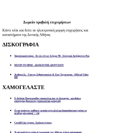
Δωρεάν προβολή επιχειρήσεων
Κάντε κλίκ και δείτε σε ηλεκτρονική μορφή επιχειρήσεις και
καταστήματα της Δυτικής Αθήνας
ΔΙΣΚΟΓΡΑΦΙΑ
Ταμπελοκουλτούρα - Το νέο cd των Στίγμα '90 - Ελληνικό Ανεξάρτητο Ροκ
ΜΕΧΡΙ ΤΟ ΠΡΩΙ - ΔΙΑΜΑΝΤΗΣ ΔΙΟΝΥΣΙΟΥ
Αναθεμα Σε - Γιαννης Σεβαστοπουλος & Ζωη Τηγανουρια - Official Video
HD
ΧΑΜΟΓΕΛΑΣΤΕ
Ο Ανδρέας Παχατουρίδης παραιτείται απο τη δημαρχία - κατεβαίνει
υποψήφιος βουλευτής (αποκλειστικό ρεπορτάζ)
Οι πιο περίεργοι, απίθανοι, αναπάντεχοι αλλά και διασκεδαστικοί τρόποι να
ανοίξεις μία μπύρα! + vid
Covid19 Δεν έχουμε. Χιούμορ έχουμε;
Το αυτοκόλλητο μέσα σε λεωφορείο της Αθήνας ενόψει καλοκαιριού