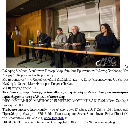
"
Σολωμός Σύνθεση-Διεύθυνση: Γιάννης Μαρκόπουλος Eρμηνεύουν: Γιώργος Νταλάρας, Vas
Αφήγηση: Καρυοφυλλιά Καραμπέτη
Με τη συμμετοχή της Χορωδίας «ΔΕΗ-ΔΕΔΔΗΕ» και της Εθνικής Συμφωνικής Ορχήστρα
Ηχοληψία: Steven Maes Φωτισμοί: Γιώργος Τέλλος
Με τη στήριξη της: ΔΕΗ
Τα έσοδα της παράστασης θα διατεθούν για τη σίτιση παιδιών αδύναμων οικονομικ
Ιεράς Αρχιεπισκοπής Αθηνών «Αποστολή»
ΙΝFO: ΚΥΡΙΑΚΗ 22 ΜΑΡΤΙΟΥ 2015 ΜΕΓΑΡΟ ΜΟΥΣΙΚΗΣ ΑΘΗΝΩΝ (Βασ. Σοφίας 
έναρξης: 20.00
Τιμές εισιτηρίων:
Διακεκριμένη: 48€ Α' Ζώνη: 37€ Β' Ζώνη: 25€ Γ' Ζώνη: 15€ Περιορισμέν
Προπώληση:
Viva.gr, 11876, Public, Παπασωτηρίου, Seven Spots, Ιανός, Reload Ταμεί
τηλ. κρατήσεων 2107282333,
www.megaron.gr
ΠΑΡΑΓΩΓΗ
:
People Entertainment Group,Tel. +30 211 012 9200, www.people.gr