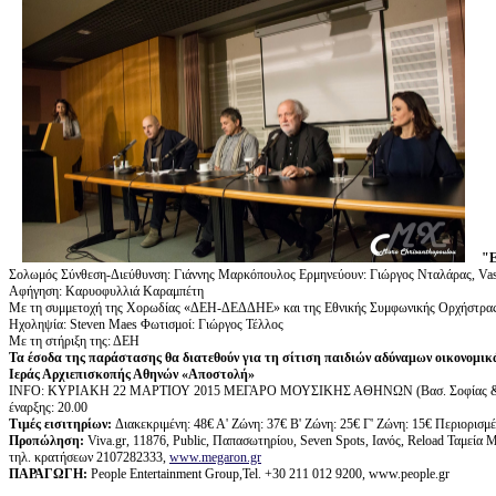
"
Σολωμός Σύνθεση-Διεύθυνση: Γιάννης Μαρκόπουλος Eρμηνεύουν: Γιώργος Νταλάρας, Vas
Αφήγηση: Καρυοφυλλιά Καραμπέτη
Με τη συμμετοχή της Χορωδίας «ΔΕΗ-ΔΕΔΔΗΕ» και της Εθνικής Συμφωνικής Ορχήστρα
Ηχοληψία: Steven Maes Φωτισμοί: Γιώργος Τέλλος
Με τη στήριξη της: ΔΕΗ
Τα έσοδα της παράστασης θα διατεθούν για τη σίτιση παιδιών αδύναμων οικονομικ
Ιεράς Αρχιεπισκοπής Αθηνών «Αποστολή»
ΙΝFO: ΚΥΡΙΑΚΗ 22 ΜΑΡΤΙΟΥ 2015 ΜΕΓΑΡΟ ΜΟΥΣΙΚΗΣ ΑΘΗΝΩΝ (Βασ. Σοφίας 
έναρξης: 20.00
Τιμές εισιτηρίων:
Διακεκριμένη: 48€ Α' Ζώνη: 37€ Β' Ζώνη: 25€ Γ' Ζώνη: 15€ Περιορισμέν
Προπώληση:
Viva.gr, 11876, Public, Παπασωτηρίου, Seven Spots, Ιανός, Reload Ταμεί
τηλ. κρατήσεων 2107282333,
www.megaron.gr
ΠΑΡΑΓΩΓΗ
:
People Entertainment Group,Tel. +30 211 012 9200, www.people.gr