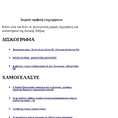
Δωρεάν προβολή επιχειρήσεων
Κάντε κλίκ και δείτε σε ηλεκτρονική μορφή επιχειρήσεις και
καταστήματα της Δυτικής Αθήνας
ΔΙΣΚΟΓΡΑΦΙΑ
Ταμπελοκουλτούρα - Το νέο cd των Στίγμα '90 - Ελληνικό Ανεξάρτητο Ροκ
ΜΕΧΡΙ ΤΟ ΠΡΩΙ - ΔΙΑΜΑΝΤΗΣ ΔΙΟΝΥΣΙΟΥ
Αναθεμα Σε - Γιαννης Σεβαστοπουλος & Ζωη Τηγανουρια - Official Video
HD
ΧΑΜΟΓΕΛΑΣΤΕ
Ο Ανδρέας Παχατουρίδης παραιτείται απο τη δημαρχία - κατεβαίνει
υποψήφιος βουλευτής (αποκλειστικό ρεπορτάζ)
Οι πιο περίεργοι, απίθανοι, αναπάντεχοι αλλά και διασκεδαστικοί τρόποι να
ανοίξεις μία μπύρα! + vid
Covid19 Δεν έχουμε. Χιούμορ έχουμε;
Το αυτοκόλλητο μέσα σε λεωφορείο της Αθήνας ενόψει καλοκαιριού