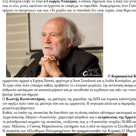
Στη συνέχεια έλαβε το λόγο
ο Γιώργος Νταλάρας
, ο οποίος σημείωσε πως η δική του γενι
πως οι νέες γενιές οφείλουν να έρχονται σε επαφή με το παρελθόν. Αναφερόμενος στον Γι
σμίγουν οι οικογένειες» και πως «Το μεγάλο και το σπουδαίο δεν είναι τυχαίο, είναι θέμα ε
Η
Καρυοφυλλιά 
ερμηνεύσει αρχικά η Ειρήνη Παππά, αργότερα η Άννα Συνοδινού και η Λυδία Κονιόρδου, με
Το έργο είναι πολύ επίκαιρο καθώς προβάλλει το ελληνικό μεγαλείο, την αντίσταση ακόμα κ
άνθρωποι κατάφεραν να καταπολεμήσουν και με αυτοθυσία να κερδίσουν και πάλι την «πνευμ
βρούμε ξανά και σήμερα.
Ο
Κωστής Κωνσταντάριος
, ως μαέστρος της χορωδίας της ΔΕΗ και λυρικός καλλιτέχνη
τον αγγίζει πολύ τόσο ως μαέστρο όσο και ως ερμηνευτή. Η συγκυρία αλλά και η σύμπραξη 
μεγαλύτερη βαρύτητα.
Καθώς τα έσοδα της συναυλίας θα διατεθούν για τη σίτιση παιδιών αδύναμων οικονομικά ο
Αρχιεπισκοπής Αθηνών «Αποστολή», χαιρετισμό απηύθυνε και ο
εκπρόσωπος της Αρχιε
το φιλανθρωπικό κομμάτι της συναυλίας, τονίζοντας πως η «Αποστολή» στηρίζει 56.000 οι
ευρώ. Μάλιστα, ο Γιάννης Μαρκόπουλος επεσήμανε πως η ιδέα να παιχτούν οι Ελεύθεροι 
Η συναυλία των «Ελεύθερων Πολιορκημένων» θα πραγματοποιηθεί την Κυριακή 22 Μαρτί