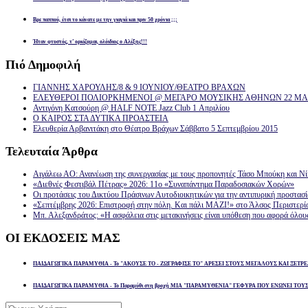
Βρε παππού, έτσι το κάνατε με την γιαγιά και πριν 50 χρόνια ;;;
Ήταν φτυστός, τ’ ορκίζομαι, ολόιδιος ο Αλέξης!!!
Πιό
Δημοφιλή
ΓΙΑΝΝΗΣ ΧΑΡΟΥΛΗΣ/8 & 9 ΙΟΥΝΙΟΥ/ΘΕΑΤΡΟ ΒΡΑΧΩΝ
ΕΛΕΥΘΕΡΟΙ ΠΟΛΙΟΡΚΗΜΕΝΟΙ @ ΜΕΓΑΡΟ ΜΟΥΣΙΚΗΣ ΑΘΗΝΩΝ 22 ΜΑΡ
Αντιγόνη Κατσούρη @ HALF NOTE Jazz Club 1 Απριλίου
Ο ΚΑΙΡΟΣ ΣΤΑ ΔΥΤΙΚΑ ΠΡΟΑΣΤΕΙΑ
Ελευθερία Αρβανιτάκη στο Θέατρο Βράχων Σάββατο 5 Σεπτεμβρίου 2015
Τελευταία
Άρθρα
Αιγάλεω ΑΟ: Ανανέωση της συνεργασίας με τους προπονητές Τάσο Μπούκη και Ν
«Διεθνές Φεστιβάλ Πέτρας» 2026: 11ο «Συναπάντημα Παραδοσιακών Χορών»
Οι προτάσεις του Δικτύου Πράσινων Αυτοδιοικητικών για την αντιπυρική προστασ
«Σεπτέμβρης 2026: Επιστροφή στην πόλη. Και πάλι ΜΑΖΙ!» στο Άλσος Περιστερί
Μπ. Αλεξανδράτος: «Η ασφάλεια στις μετακινήσεις είναι υπόθεση που αφορά όλου
ΟΙ
ΕΚΔΟΣΕΙΣ ΜΑΣ
ΠΑΙΔΑΓΩΓΙΚΑ ΠΑΡΑΜΥΘΙΑ - Το "ΑΚΟΥΣΕ ΤΟ - ΖΩΓΡΑΦΙΣΕ ΤΟ" ΑΡΕΣΕΙ ΣΤΟΥΣ ΜΕΓΑΛΟΥΣ ΚΑΙ ΞΕΤΡΕ
ΠΑΙΔΑΓΩΓΙΚΑ ΠΑΡΑΜΥΘΙΑ - Το Παραμύθι στη βροχή ΜΙΑ "ΠΑΡΑΜΥΘΕΝΙΑ" ΓΕΦΥΡΑ ΠΟΥ ΕΝΩΝΕΙ ΤΟΥ