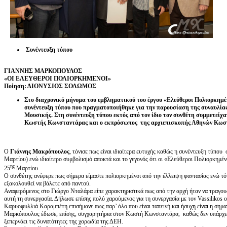
Συνέντευξη τύπου
ΓΙΑΝΝΗΣ ΜΑΡΚΟΠΟΥΛΟΣ
«ΟΙ ΕΛΕΥΘΕΡΟΙ ΠΟΛΙΟΡΚΗΜΕΝΟΙ»
Ποίηση: ΔΙΟΝΥΣΙΟΣ ΣΟΛΩΜΟΣ
Στο διαχρονικό μήνυμα του εμβληματικού του έργου «Ελεύθεροι Πολιορκημ
συνέντευξη τύπου που πραγματοποιήθηκε για την παρουσίαση της συναυλίας
Μουσικής. Στη συνέντευξη τύπου εκτός από τον ίδιο τον συνθέτη συμμετεί
Κωστής Κωνσταντάρας και ο εκπρόσωπος της αρχιεπισκοπής Αθηνών Κωσ
Ο
Γιάννης Μακρόπουλος
, τόνισε πως είναι ιδιαίτερα ευτυχής καθώς η συνέντευξη τύπου
Μαρτίου) ενώ ιδιαίτερο συμβολισμό αποκτά και το γεγονός ότι οι «Ελεύθεροι Πολιορκημένο
ης
25
Μαρτίου.
Ο συνθέτης ανέφερε πως σήμερα είμαστε πολιορκημένοι από την έλλειψη φαντασίας ενώ τό
εξακολουθεί να βάλετε από παντού.
Αναφερόμενος στο Γιώργο Νταλάρα είπε χαρακτηριστικά πως από την αρχή ήταν να τραγουδ
αυτή τη συνεργασία. Δήλωσε επίσης πολύ χαρούμενος για τη συνεργασία με τον Vassilikos ο
Καρυοφυλλιά Καραμπέτη επισήμανε πως παρ’ όλο που είναι ταπεινή και ήσυχη είναι η σημ
Μαρκόπουλος έδωσε, επίσης, συγχαρητήρια στον Κωστή Κωνσταντάρα, καθώς δεν υπάρχει 
ξεπερνάει τις δυνατότητες της χορωδία της ΔΕΗ.