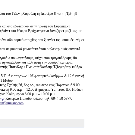
φίλοι του Γιάννη Χαρούλη τη Δευτέρα 8 και τη Τρίτη 9
σο και στο εξωτερικό- στην πρώτη του Ευρωπαϊκή
βαίνει στο θέατρο Βράχων για να ξαναζήσει μαζί μας και
 ένα οδοιπορικό στο χθες που ξυπνάει τις μουσικές μνήμες
 του σε μουσικά μονοπάτια όπου ο ηλεκτρισμός συναντά
ραγούδια που αγαπήσαμε, στίχοι που τραγουδήσαμε, θα
α αγκαλιάσουν και πάλι αυτή την μουσική εμπειρία.
ντής Πιστιόλης / Πνευστά Θανάσης Τζίνγκοβιτς/ κιθάρα
Τιμή εισιτηρίων: 10€ φοιτητικό / ανέργων & 12 € γενική
 11 Μαΐου
ής Σχολής 26, 6ος ορ., Δευτέρα έως Παρασκευή 9.00
ασκευή 9.00 π.μ. – 12.00 Δημαρχείο Υμηττού, Πλ. Ηρώων
ν: Καθημερινά 6.00 μ.μ. – 10.00 μ.μ.
.gr
Κατερίνα Παπαδοπούλου, τηλ. 6944 50 5877,
nara@umusic.com