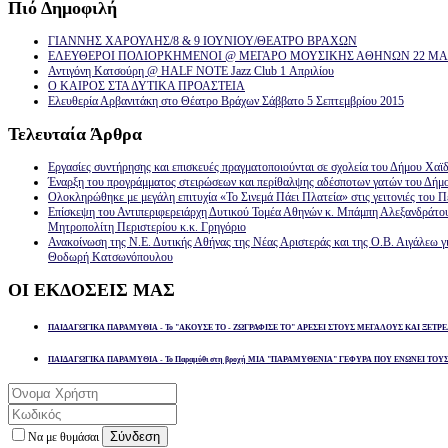
Πιό
Δημοφιλή
ΓΙΑΝΝΗΣ ΧΑΡΟΥΛΗΣ/8 & 9 ΙΟΥΝΙΟΥ/ΘΕΑΤΡΟ ΒΡΑΧΩΝ
ΕΛΕΥΘΕΡΟΙ ΠΟΛΙΟΡΚΗΜΕΝΟΙ @ ΜΕΓΑΡΟ ΜΟΥΣΙΚΗΣ ΑΘΗΝΩΝ 22 ΜΑΡ
Αντιγόνη Κατσούρη @ HALF NOTE Jazz Club 1 Απριλίου
Ο ΚΑΙΡΟΣ ΣΤΑ ΔΥΤΙΚΑ ΠΡΟΑΣΤΕΙΑ
Ελευθερία Αρβανιτάκη στο Θέατρο Βράχων Σάββατο 5 Σεπτεμβρίου 2015
Τελευταία
Άρθρα
Εργασίες συντήρησης και επισκευές πραγματοποιούνται σε σχολεία του Δήμου Χαϊδ
Έναρξη του προγράμματος στειρώσεων και περίθαλψης αδέσποτων γατών του Δήμ
Ολοκληρώθηκε με μεγάλη επιτυχία «Το Σινεμά Πάει Πλατεία» στις γειτονιές του Π
Επίσκεψη του Αντιπεριφερειάρχη Δυτικού Τομέα Αθηνών κ. Μπάμπη Αλεξανδράτο
Μητροπολίτη Περιστερίου κ.κ. Γρηγόριο
Ανακοίνωση της Ν.Ε. Δυτικής Αθήνας της Νέας Αριστεράς και της Ο.Β. Αιγάλεω γ
Θοδωρή Κατσωνόπουλου
ΟΙ
ΕΚΔΟΣΕΙΣ ΜΑΣ
ΠΑΙΔΑΓΩΓΙΚΑ ΠΑΡΑΜΥΘΙΑ - Το "ΑΚΟΥΣΕ ΤΟ - ΖΩΓΡΑΦΙΣΕ ΤΟ" ΑΡΕΣΕΙ ΣΤΟΥΣ ΜΕΓΑΛΟΥΣ ΚΑΙ ΞΕΤΡΕ
ΠΑΙΔΑΓΩΓΙΚΑ ΠΑΡΑΜΥΘΙΑ - Το Παραμύθι στη βροχή ΜΙΑ "ΠΑΡΑΜΥΘΕΝΙΑ" ΓΕΦΥΡΑ ΠΟΥ ΕΝΩΝΕΙ ΤΟΥ
Σύνδεση
Να με θυμάσαι