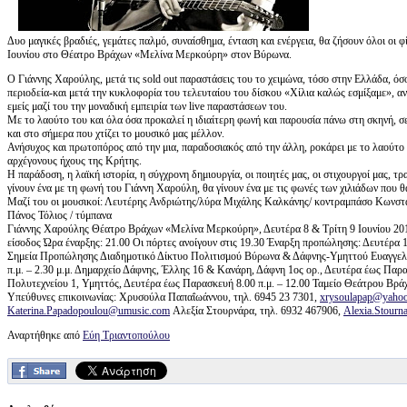
Δυο μαγικές βραδιές, γεμάτες παλμό, συναίσθημα, ένταση και ενέργεια, θα ζήσουν όλοι οι 
Ιουνίου στο Θέατρο Βράχων «Μελίνα Μερκούρη» στον Βύρωνα.
Ο Γιάννης Χαρούλης, μετά τις sold out παραστάσεις του το χειμώνα, τόσο στην Ελλάδα, ό
περιοδεία-και μετά την κυκλοφορία του τελευταίου του δίσκου «Χίλια καλώς εσμίξαμε», ανε
εμείς μαζί του την μοναδική εμπειρία των live παραστάσεων του.
Με το λαούτο του και όλα όσα προκαλεί η ιδιαίτερη φωνή και παρουσία πάνω στη σκηνή, σε
και στο σήμερα που χτίζει το μουσικό μας μέλλον.
Ανήσυχος και πρωτοπόρος από την μια, παραδοσιακός από την άλλη, ροκάρει με το λαούτο
αρχέγονους ήχους της Κρήτης.
Η παράδοση, η λαϊκή ιστορία, η σύγχρονη δημιουργία, οι ποιητές μας, οι στιχουργοί μας, τ
γίνουν ένα με τη φωνή του Γιάννη Χαρούλη, θα γίνουν ένα με τις φωνές των χιλιάδων που θ
Μαζί του οι μουσικοί: Λευτέρης Ανδριώτης/λύρα Μιχάλης Καλκάνης/ κοντραμπάσο Κωνστα
Πάνος Τόλιος / τύμπανα
Γιάννης Χαρούλης Θέατρο Βράχων «Μελίνα Μερκούρη», Δευτέρα 8 & Τρίτη 9 Ιουνίου 2015 
είσοδος Ώρα έναρξης: 21.00 Οι πόρτες ανοίγουν στις 19.30 Έναρξη προπώλησης: Δευτέρα
Σημεία Προπώλησης Διαδημοτικό Δίκτυο Πολιτισμού Βύρωνα & Δάφνης-Υμηττού Ευαγγελικ
π.μ. – 2.30 μ.μ. Δημαρχείο Δάφνης, Έλλης 16 & Κανάρη, Δάφνη 1ος ορ., Δευτέρα έως Παρ
Πολυτεχνείου 1, Υμηττός, Δευτέρα έως Παρασκευή 8.00 π.μ. – 12.00 Ταμείο Θεάτρου Βράχω
Υπεύθυνες επικοινωνίας: Χρυσούλα Παπαΐωάννου, τηλ. 6945 23 7301,
xrysoulapap@yahoo
Katerina.Papadopoulou@umusic.com
Αλεξία Στουρνάρα, τηλ. 6932 467906,
Alexia.Stour
Αναρτήθηκε από
Εύη Τριαντοπούλου