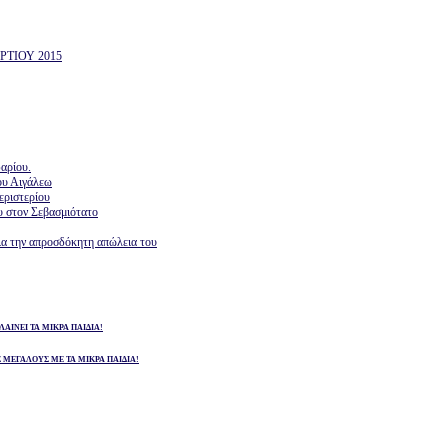
ΤΙΟΥ 2015
αρίου.
ου Αιγάλεω
εριστερίου
υ στον Σεβασμιότατο
ια την απροσδόκητη απώλεια του
ΛΑΙΝΕΙ ΤΑ ΜΙΚΡΑ ΠΑΙΔΙΑ!
Σ ΜΕΓΑΛΟΥΣ ΜΕ ΤΑ ΜΙΚΡΑ ΠΑΙΔΙΑ!