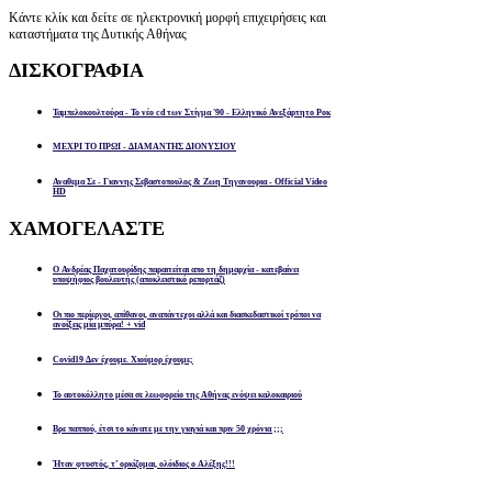
Κάντε κλίκ και δείτε σε ηλεκτρονική μορφή επιχειρήσεις και
καταστήματα της Δυτικής Αθήνας
ΔΙΣΚΟΓΡΑΦΙΑ
Ταμπελοκουλτούρα - Το νέο cd των Στίγμα '90 - Ελληνικό Ανεξάρτητο Ροκ
ΜΕΧΡΙ ΤΟ ΠΡΩΙ - ΔΙΑΜΑΝΤΗΣ ΔΙΟΝΥΣΙΟΥ
Αναθεμα Σε - Γιαννης Σεβαστοπουλος & Ζωη Τηγανουρια - Official Video
HD
ΧΑΜΟΓΕΛΑΣΤΕ
Ο Ανδρέας Παχατουρίδης παραιτείται απο τη δημαρχία - κατεβαίνει
υποψήφιος βουλευτής (αποκλειστικό ρεπορτάζ)
Οι πιο περίεργοι, απίθανοι, αναπάντεχοι αλλά και διασκεδαστικοί τρόποι να
ανοίξεις μία μπύρα! + vid
Covid19 Δεν έχουμε. Χιούμορ έχουμε;
Το αυτοκόλλητο μέσα σε λεωφορείο της Αθήνας ενόψει καλοκαιριού
Βρε παππού, έτσι το κάνατε με την γιαγιά και πριν 50 χρόνια ;;;
Ήταν φτυστός, τ’ ορκίζομαι, ολόιδιος ο Αλέξης!!!